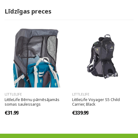
Līdzīgas preces
LITTLELIFE
LITTLELIFE
LittleLife Bērnu pārnēsājamās
LittleLife Voyager S5 Child
somas saulessargs
Carrier, Black
€31.99
€339.99