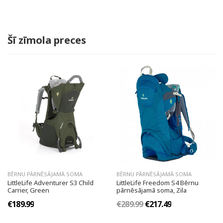
Šī zīmola preces
BĒRNU PĀRNĒSĀJAMĀ SOMA
BĒRNU PĀRNĒSĀJAMĀ SOMA
LittleLife Adventurer S3 Child
LittleLife Freedom S4 Bērnu
Carrier, Green
pārnēsājamā soma, Zila
€189.99
€289.99
€217.49