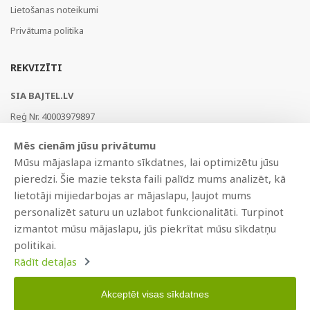
Lietošanas noteikumi
Privātuma politika
REKVIZĪTI
SIA BAJTEL.LV
Reģ Nr. 40003979897
Brīvības gatve 214b, Rīga, LV-1039, Latvija
Mēs cienām jūsu privātumu
AS Swedbank, HABALV22
Mūsu mājaslapa izmanto sīkdatnes, lai optimizētu jūsu
LV53HABA0551019240274
pieredzi. Šie mazie teksta faili palīdz mums analizēt, kā
lietotāji mijiedarbojas ar mājaslapu, ļaujot mums
personalizēt saturu un uzlabot funkcionalitāti. Turpinot
izmantot mūsu mājaslapu, jūs piekrītat mūsu sīkdatņu
politikai.
Rādīt detaļas
Akceptēt visas sīkdatnes