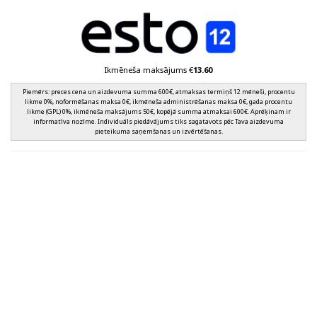
Ikmēneša maksājums €
13.60
Piemērs: preces cena un aizdevuma summa 600€, atmaksas termiņš 12 mēneši, procentu
likme 0%, noformēšanas maksa 0€, ikmēneša administrēšanas maksa 0€, gada procentu
likme (GPL) 0%, ikmēneša maksājums 50€, kopējā summa atmaksai 600€. Aprēķinam ir
informatīva nozīme. Individuāls piedāvājums tiks sagatavots pēc Tava aizdevuma
pieteikuma saņemšanas un izvērtēšanas.