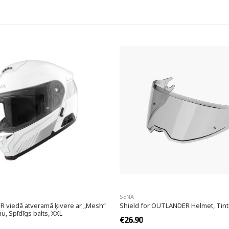
SENA
 viedā atveramā ķivere ar „Mesh“
Shield for OUTLANDER Helmet, Tin
u, Spīdīgs balts, XXL
€26.90