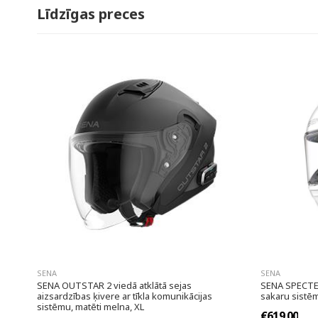
Līdzīgas preces
SENA
SENA
SENA OUTSTAR 2 viedā atklātā sejas
SENA SPECTER
aizsardzības ķivere ar tīkla komunikācijas
sakaru sistēm
sistēmu, matēti melna, XL
€619.00