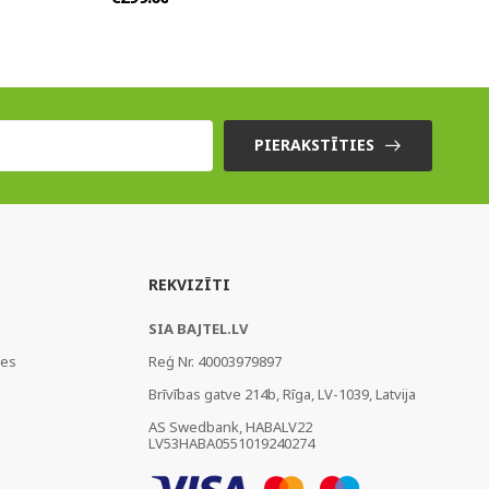
PIERAKSTĪTIES
REKVIZĪTI
SIA BAJTEL.LV
ies
Reģ Nr. 40003979897
Brīvības gatve 214b, Rīga, LV-1039, Latvija
AS Swedbank, HABALV22
LV53HABA0551019240274