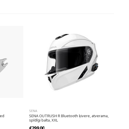
SENA
ted
SENA OUTRUSH R Bluetooth ķivere, atverama,
spīdīgi balta, XXL
€299.00