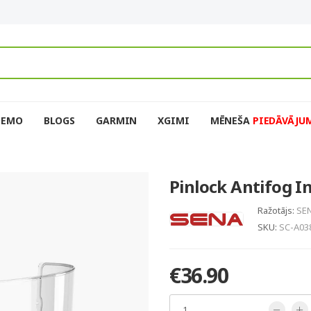
DEMO
BLOGS
GARMIN
XGIMI
MĒNEŠA
PIEDĀVĀJU
Pinlock Antifog I
Ražotājs:
SE
SKU:
SC-A03
€36.90