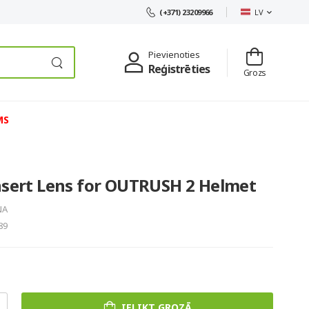
LV
(+371) 23209966
Pievienoties
Reģistrēties
Grozs
MS
nsert Lens for OUTRUSH 2 Helmet
NA
89
IELIKT GROZĀ