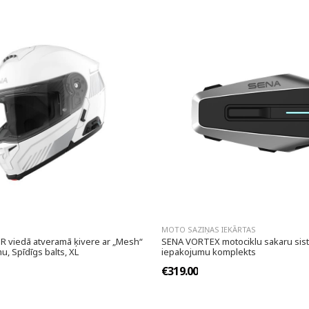
MOTO SAZIŅAS IEKĀRTAS
 viedā atveramā ķivere ar „Mesh“
SENA VORTEX motociklu sakaru sist
u, Spīdīgs balts, XL
iepakojumu komplekts
€319.00