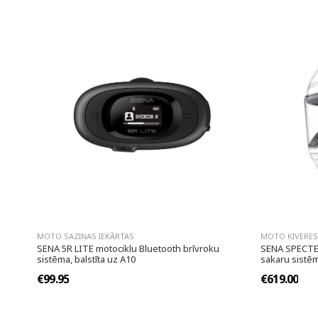
MOTO SAZIŅAS IEKĀRTAS
MOTO ĶIVERES
SENA 5R LITE motociklu Bluetooth brīvroku
SENA SPECTER
sistēma, balstīta uz A10
sakaru sistēm
€99.95
€619.00