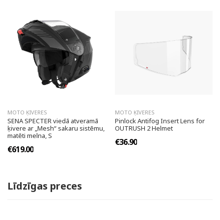
MOTO ĶIVERES
MOTO ĶIVERES
SENA SPECTER viedā atveramā
Pinlock Antifog Insert Lens for
ķivere ar „Mesh“ sakaru sistēmu,
OUTRUSH 2 Helmet
matēti melna, S
€36.90
€619.00
Līdzīgas preces