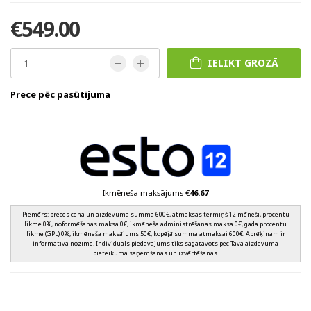
€549.00
IELIKT GROZĀ
Prece pēc pasūtījuma
Ikmēneša maksājums €
46.67
Piemērs: preces cena un aizdevuma summa 600€, atmaksas termiņš 12 mēneši, procentu
likme 0%, noformēšanas maksa 0€, ikmēneša administrēšanas maksa 0€, gada procentu
likme (GPL) 0%, ikmēneša maksājums 50€, kopējā summa atmaksai 600€. Aprēķinam ir
informatīva nozīme. Individuāls piedāvājums tiks sagatavots pēc Tava aizdevuma
pieteikuma saņemšanas un izvērtēšanas.