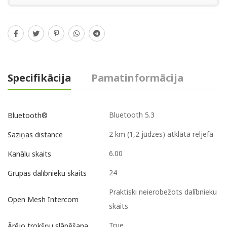
Specifikācija
Pamatinformācija
Bluetooth 5.3
Bluetooth®
2 km (1,2 jūdzes) atklātā reljefā
Saziņas distance
6.00
Kanālu skaits
24
Grupas dalībnieku skaits
Praktiski neierobežots dalībnieku
Open Mesh Intercom
skaits
True
Ārējo trokšņu slāpēšana