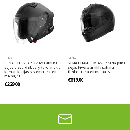
SENA
SENA
SENA OUTSTAR 2 viedā atklātā
SENA PHANTOM ANC, viedā pilna
sejas aizsardzības ķivere ar tīkla
sejas ķivere ar tīkla sakaru
komunikācijas sistēmu, matēti
funkciju, matēti melna, S
melna, M
€619.00
€269.00