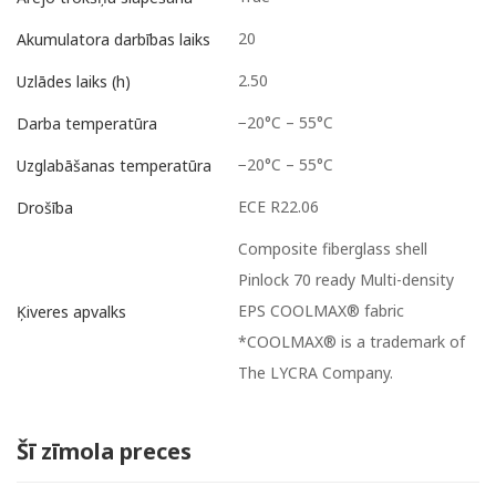
20
Akumulatora darbības laiks
2.50
Uzlādes laiks (h)
−20°C – 55°C
Darba temperatūra
−20°C – 55°C
Uzglabāšanas temperatūra
ECE R22.06
Drošība
Composite fiberglass shell
Pinlock 70 ready Multi-density
EPS COOLMAX® fabric
Ķiveres apvalks
*COOLMAX® is a trademark of
The LYCRA Company.
Šī zīmola preces