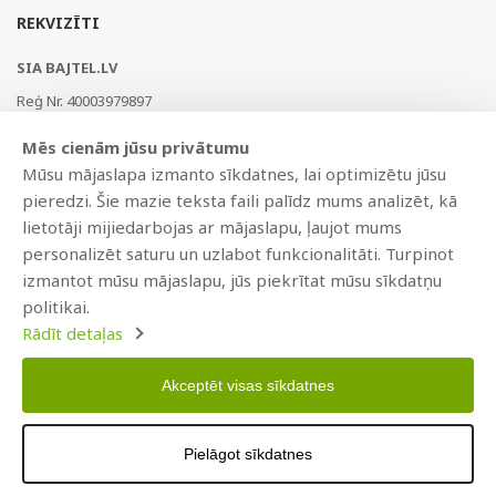
REKVIZĪTI
SIA BAJTEL.LV
Reģ Nr. 40003979897
Brīvības gatve 214b, Rīga, LV-1039, Latvija
Mēs cienām jūsu privātumu
AS Swedbank, HABALV22
Mūsu mājaslapa izmanto sīkdatnes, lai optimizētu jūsu
LV53HABA0551019240274
pieredzi. Šie mazie teksta faili palīdz mums analizēt, kā
lietotāji mijiedarbojas ar mājaslapu, ļaujot mums
personalizēt saturu un uzlabot funkcionalitāti. Turpinot
izmantot mūsu mājaslapu, jūs piekrītat mūsu sīkdatņu
politikai.
Rādīt detaļas
Akceptēt visas sīkdatnes
Copyright © 2021 BAJTEL.LV SIA. Visas tiesības aizsargātas.
Izstrādāts
BRANDO.PRO
Pielāgot sīkdatnes