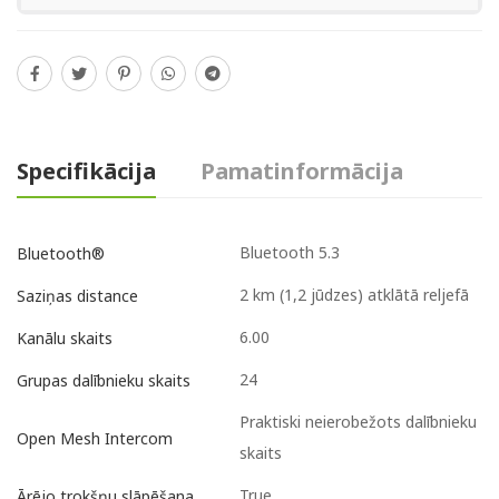
Specifikācija
Pamatinformācija
Bluetooth 5.3
Bluetooth®
2 km (1,2 jūdzes) atklātā reljefā
Saziņas distance
6.00
Kanālu skaits
24
Grupas dalībnieku skaits
Praktiski neierobežots dalībnieku
Open Mesh Intercom
skaits
True
Ārējo trokšņu slāpēšana