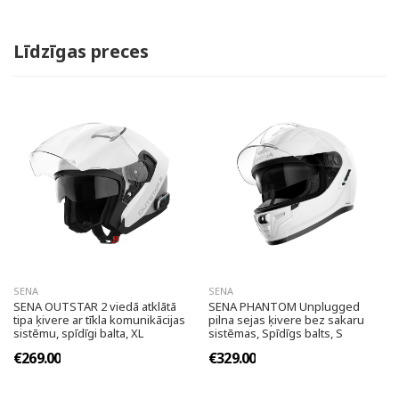
Līdzīgas preces
SENA
SENA
SENA OUTSTAR 2 viedā atklātā
SENA PHANTOM Unplugged
tipa ķivere ar tīkla komunikācijas
pilna sejas ķivere bez sakaru
sistēmu, spīdīgi balta, XL
sistēmas, Spīdīgs balts, S
€269.00
€329.00