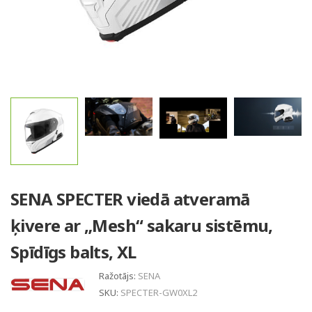
SENA SPECTER viedā atveramā
ķivere ar „Mesh“ sakaru sistēmu,
Spīdīgs balts, XL
Ražotājs:
SENA
SKU:
SPECTER-GW0XL2