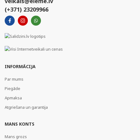
veikals@eleme.lv
(+371) 23209966
INFORMĀCIJA
Par mums
Piegāde
Apmaksa
Atgriešana un garantija
MANS KONTS
Mans grozs