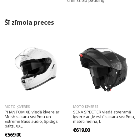
chin strap padding
Šī zīmola preces
MOTO ĶIVERES
MOTO ĶIVERES
PHANTOM XB viedā ķivere ar
SENA SPECTER viedā atveramā
Mesh sakaru sistēmu un
ķivere ar „Mesh“ sakaru sistēmu,
Extreme Bass audio, Spīdīgs
matēti melna, L
balts, XXL
€619.00
€569.00