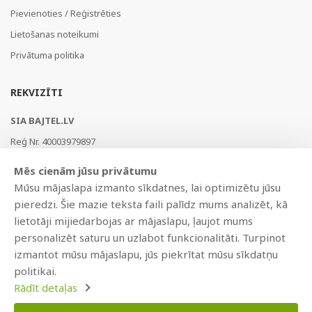
Pievienoties / Reģistrēties
Lietošanas noteikumi
Privātuma politika
REKVIZĪTI
SIA BAJTEL.LV
Reģ Nr. 40003979897
Brīvības gatve 214b, Rīga, LV-1039, Latvija
Mēs cienām jūsu privātumu
AS Swedbank, HABALV22
Mūsu mājaslapa izmanto sīkdatnes, lai optimizētu jūsu
LV53HABA0551019240274
pieredzi. Šie mazie teksta faili palīdz mums analizēt, kā
lietotāji mijiedarbojas ar mājaslapu, ļaujot mums
personalizēt saturu un uzlabot funkcionalitāti. Turpinot
izmantot mūsu mājaslapu, jūs piekrītat mūsu sīkdatņu
politikai.
Rādīt detaļas