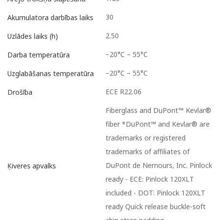
30
Akumulatora darbības laiks
2.50
Uzlādes laiks (h)
−20°C – 55°C
Darba temperatūra
−20°C – 55°C
Uzglabāšanas temperatūra
ECE R22.06
Drošība
Fiberglass and DuPont™ Kevlar®
fiber *DuPont™ and Kevlar® are
trademarks or registered
trademarks of affiliates of
DuPont de Nemours, Inc. Pinlock
Ķiveres apvalks
ready - ECE: Pinlock 120XLT
included - DOT: Pinlock 120XLT
ready Quick release buckle-soft