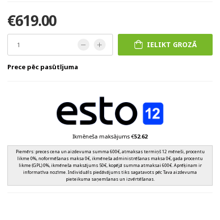
€619.00
IELIKT GROZĀ
Prece pēc pasūtījuma
Ikmēneša maksājums €
52.62
Piemērs: preces cena un aizdevuma summa 600€, atmaksas termiņš 12 mēneši, procentu
likme 0%, noformēšanas maksa 0€, ikmēneša administrēšanas maksa 0€, gada procentu
likme (GPL) 0%, ikmēneša maksājums 50€, kopējā summa atmaksai 600€. Aprēķinam ir
informatīva nozīme. Individuāls piedāvājums tiks sagatavots pēc Tava aizdevuma
pieteikuma saņemšanas un izvērtēšanas.