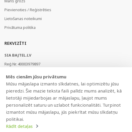
Mans grozs
Pievienoties / Reģistrēties
Lietošanas noteikumi
Privātuma politika
REKVIZĪTI
SIA BAJTEL.LV
Reģ Nr. 40003979897
Brīvības gatve 214b, Rīga, LV-1039, Latvija
Mēs cienām jūsu privātumu
AS Swedbank, HABALV22
Mūsu mājaslapa izmanto sīkdatnes, lai optimizētu jūsu
LV53HABA0551019240274
pieredzi. Šie mazie teksta faili palīdz mums analizēt, kā
lietotāji mijiedarbojas ar mājaslapu, ļaujot mums
personalizēt saturu un uzlabot funkcionalitāti. Turpinot
izmantot mūsu mājaslapu, jūs piekrītat mūsu sīkdatņu
politikai.
Rādīt detaļas