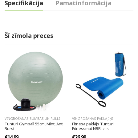
Specifikācija
Pamatinformācija
Šī zīmola preces
VINGROŠANAS BUMBAS UN RUĻĻI
VINGROŠANAS PAKLĀJIŅI
Tunturi Gymball 55cm, Mint, Anti
Fitnesa paklājs Tunturi
Burst
Fitnessmat NBR, zils
€14.99
€26.99