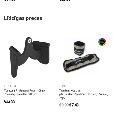
Līdzīgas preces
TUNTURI
TUNTURI
Tunturi Platinum Foam Grip
Tunturi Atsvari
Rowing Handle, 28,5cm
plaukstām/potītēm 0.5kg, Pelēki,
2gb
€32.99
€9.99
€7.49