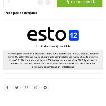
IELIKT GROZĀ
Prece pēc pasūtījuma
Ikmēneša maksājums €
4.84
Piemērs: preces cena un aizdevuma summa 600€, atmaksas termiņš 12 mēneši, procentu
likme 0%, noformēšanas maksa 0€, ikmēneša administrēšanas maksa 0€, gada procentu
likme (GPL) 0%, ikmēneša maksājums 50€, kopējā summa atmaksai 600€. Aprēķinam ir
informatīva nozīme. Individuāls piedāvājums tiks sagatavots pēc Tava aizdevuma
pieteikuma saņemšanas un izvērtēšanas.