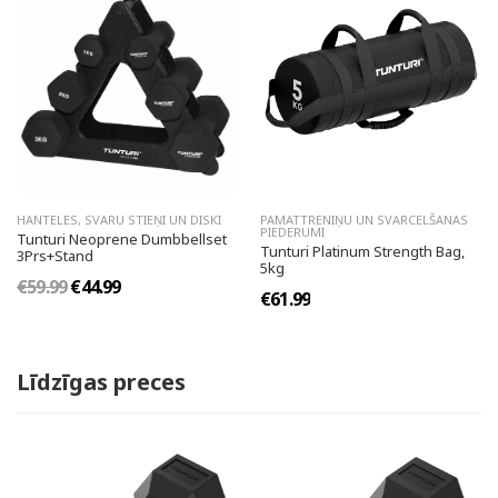
HANTELES, SVARU STIEŅI UN DISKI
PAMATTRENIŅU UN SVARCELŠANAS
PIEDERUMI
Tunturi Neoprene Dumbbellset
Tunturi Platinum Strength Bag,
3Prs+Stand
5kg
€59.99
€44.99
€61.99
Līdzīgas preces