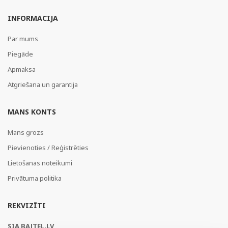
INFORMĀCIJA
Par mums
Piegāde
Apmaksa
Atgriešana un garantija
MANS KONTS
Mans grozs
Pievienoties / Reģistrēties
Lietošanas noteikumi
Privātuma politika
REKVIZĪTI
SIA BAJTEL.LV