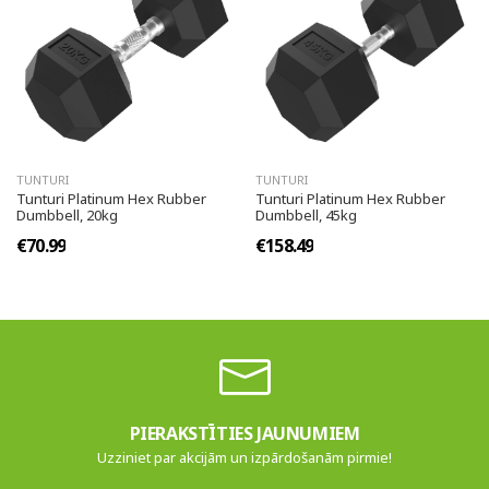
TUNTURI
TUNTURI
Tunturi Platinum Hex Rubber
Tunturi Platinum Hex Rubber
Dumbbell, 20kg
Dumbbell, 45kg
€70.99
€158.49
PIERAKSTĪTIES JAUNUMIEM
Uzziniet par akcijām un izpārdošanām pirmie!