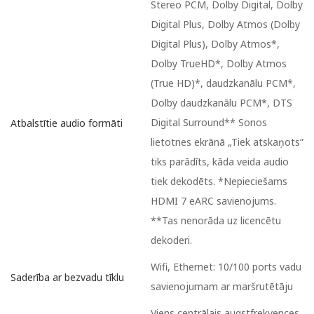
Stereo PCM, Dolby Digital, Dolby
Digital Plus, Dolby Atmos (Dolby
Digital Plus), Dolby Atmos*,
Dolby TrueHD*, Dolby Atmos
(True HD)*, daudzkanālu PCM*,
Dolby daudzkanālu PCM*, DTS
Digital Surround** Sonos
Atbalstītie audio formāti
lietotnes ekrānā „Tiek atskaņots”
tiks parādīts, kāda veida audio
tiek dekodēts. *Nepieciešams
HDMI 7 eARC savienojums.
**Tas nenorāda uz licencētu
dekoderi.
Wifi, Ethernet: 10/100 ports vadu
Saderība ar bezvadu tīklu
savienojumam ar maršrutētāju
Viens centrālais augstfrekvences