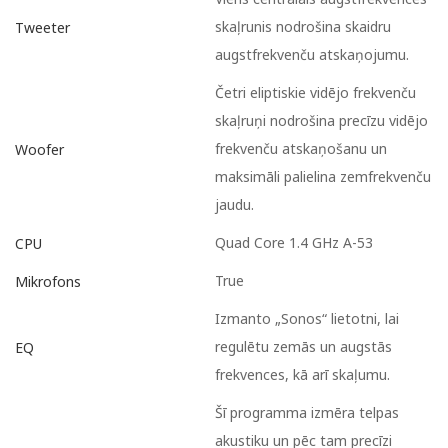
skaļrunis nodrošina skaidru
Tweeter
augstfrekvenču atskaņojumu.
Četri eliptiskie vidējo frekvenču
skaļruņi nodrošina precīzu vidējo
frekvenču atskaņošanu un
Woofer
maksimāli palielina zemfrekvenču
jaudu.
Quad Core 1.4 GHz A-53
CPU
True
Mikrofons
Izmanto „Sonos“ lietotni, lai
regulētu zemās un augstās
EQ
frekvences, kā arī skaļumu.
Šī programma izmēra telpas
akustiku un pēc tam precīzi