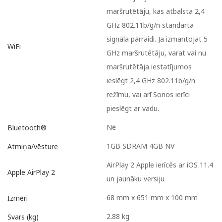
maršrutētāju, kas atbalsta 2,4
GHz 802.11b/g/n standarta
signāla pārraidi. Ja izmantojat 5
WiFi
GHz maršrutētāju, varat vai nu
maršrutētāja iestatījumos
ieslēgt 2,4 GHz 802.11b/g/n
režīmu, vai arī Sonos ierīci
pieslēgt ar vadu.
Nē
Bluetooth®
1GB SDRAM 4GB NV
Atmiņa/vēsture
AirPlay 2 Apple ierīcēs ar iOS 11.4
Apple AirPlay 2
un jaunāku versiju
68 mm x 651 mm x 100 mm
Izmēri
2.88 kg
Svars (kg)