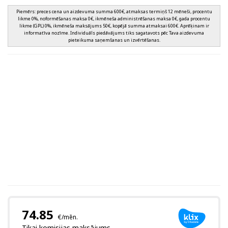
Piemērs: preces cena un aizdevuma summa 600€, atmaksas termiņš 12 mēneši, procentu
likme 0%, noformēšanas maksa 0€, ikmēneša administrēšanas maksa 0€, gada procentu
likme (GPL) 0%, ikmēneša maksājums 50€, kopējā summa atmaksai 600€. Aprēķinam ir
informatīva nozīme. Individuāls piedāvājums tiks sagatavots pēc Tava aizdevuma
pieteikuma saņemšanas un izvērtēšanas.