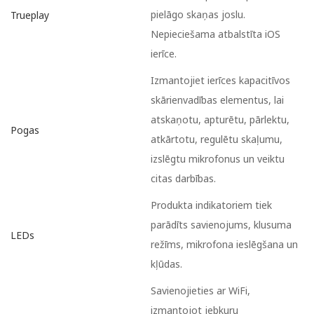
pielāgo skaņas joslu.
Trueplay
Nepieciešama atbalstīta iOS
ierīce.
Izmantojiet ierīces kapacitīvos
skārienvadības elementus, lai
atskaņotu, apturētu, pārlektu,
Pogas
atkārtotu, regulētu skaļumu,
izslēgtu mikrofonus un veiktu
citas darbības.
Produkta indikatoriem tiek
parādīts savienojums, klusuma
LEDs
režīms, mikrofona ieslēgšana un
kļūdas.
Savienojieties ar WiFi,
izmantojot jebkuru