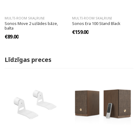
MULTI-ROOM SKAĻRUŅI
MULTI-ROOM SKAĻRUŅI
Sonos Move 2 uzlādes bāze,
Sonos Era 100 Stand Black
balta
€159.00
€89.00
Līdzīgas preces