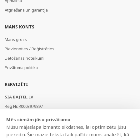
Apmaksa
Atgriešana un garantija
MANS KONTS
Mans grozs
Pievienoties / Reģistrēties
Lietošanas noteikumi
Privātuma politika
REKVIZĪTI
SIA BAJTEL.LV
Reģ Nr. 40003979897
Brīvības gatve 214b, Rīga, LV-1039, Latvija
Mēs cienām jūsu privātumu
AS Swedbank, HABALV22
Mūsu mājaslapa izmanto sīkdatnes, lai optimizētu jūsu
LV53HABA0551019240274
pieredzi. Šie mazie teksta faili palīdz mums analizēt, kā