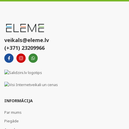
veikals@eleme.lv
(+371) 23209966
INFORMĀCIJA
Par mums
Piegāde