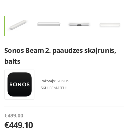
Sonos Beam 2. paaudzes skaļrunis,
balts
Ražotājs:
SONOS
SKU:
BEAM2EU1
€499.00
€449.10