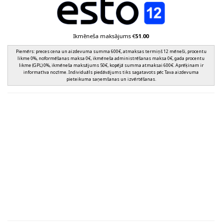
Ikmēneša maksājums €
51.00
Piemērs: preces cena un aizdevuma summa 600€, atmaksas termiņš 12 mēneši, procentu
likme 0%, noformēšanas maksa 0€, ikmēneša administrēšanas maksa 0€, gada procentu
likme (GPL) 0%, ikmēneša maksājums 50€, kopējā summa atmaksai 600€. Aprēķinam ir
informatīva nozīme. Individuāls piedāvājums tiks sagatavots pēc Tava aizdevuma
pieteikuma saņemšanas un izvērtēšanas.