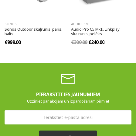
SONOS
AUDIO PRO
Sonos Outdoor skaļrunis, pāris,
Audio Pro C5 MkII Linkplay
balts
skaļrunis, pelēks
€999.00
€300.00
€240.00
PIERAKSTĪTIES JAUNUMIEM
Uzziniet par akcijām un izpārdošanām pirmie!