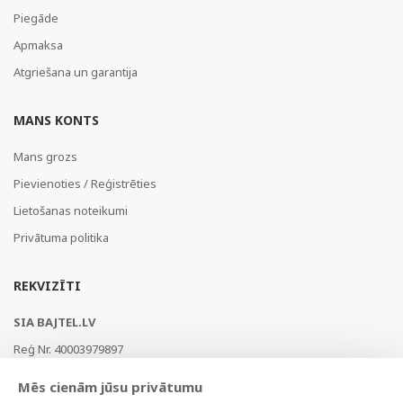
Piegāde
Apmaksa
Atgriešana un garantija
MANS KONTS
Mans grozs
Pievienoties / Reģistrēties
Lietošanas noteikumi
Privātuma politika
REKVIZĪTI
SIA BAJTEL.LV
Reģ Nr. 40003979897
Brīvības gatve 214b, Rīga, LV-1039, Latvija
Mēs cienām jūsu privātumu