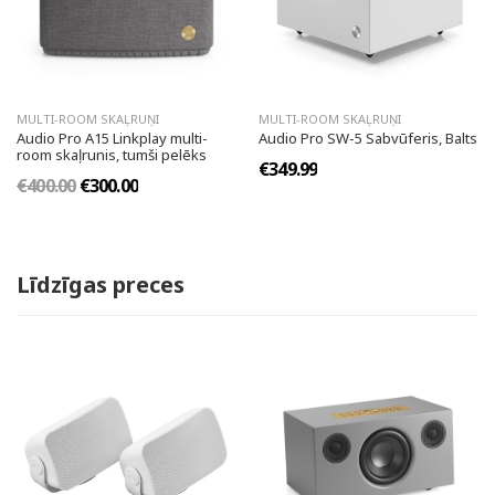
MULTI-ROOM SKAĻRUŅI
MULTI-ROOM SKAĻRUŅI
Audio Pro A15 Linkplay multi-
Audio Pro SW-5 Sabvūferis, Balts
room skaļrunis, tumši pelēks
€349.99
€400.00
€300.00
Līdzīgas preces