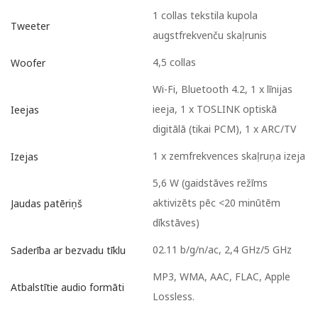
1 collas tekstila kupola
Tweeter
augstfrekvenču skaļrunis
4,5 collas
Woofer
Wi-Fi, Bluetooth 4.2, 1 x līnijas
ieeja, 1 x TOSLINK optiskā
Ieejas
digitālā (tikai PCM), 1 x ARC/TV
1 x zemfrekvences skaļruņa izeja
Izejas
5,6 W (gaidstāves režīms
aktivizēts pēc <20 minūtēm
Jaudas patēriņš
dīkstāves)
02.11 b/g/n/ac, 2,4 GHz/5 GHz
Saderība ar bezvadu tīklu
MP3, WMA, AAC, FLAC, Apple
Atbalstītie audio formāti
Lossless.