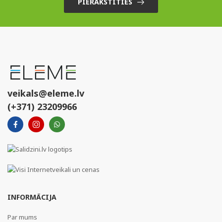
PIERAKSTĪTIES
veikals@eleme.lv
(+371) 23209966
INFORMĀCIJA
Par mums