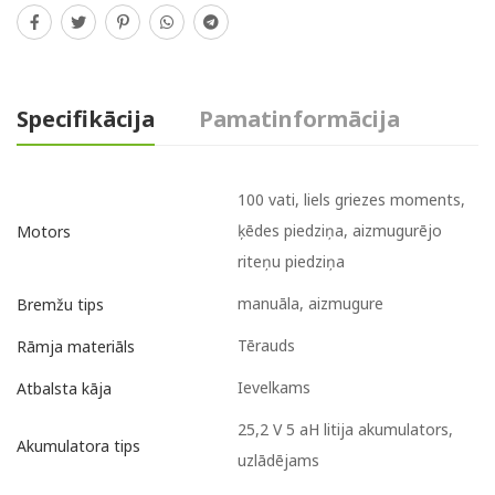
Specifikācija
Pamatinformācija
100 vati, liels griezes moments,
ķēdes piedziņa, aizmugurējo
Motors
riteņu piedziņa
manuāla, aizmugure
Bremžu tips
Tērauds
Rāmja materiāls
Ievelkams
Atbalsta kāja
25,2 V 5 aH litija akumulators,
Akumulatora tips
uzlādējams