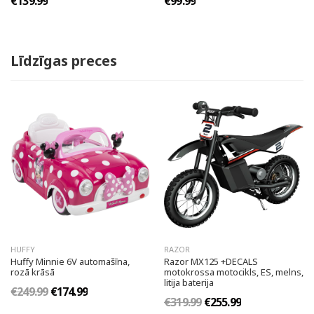
€139.99
€99.99
Līdzīgas preces
HUFFY
RAZOR
Huffy Minnie 6V automašīna,
Razor MX125 +DECALS
rozā krāsā
motokrossa motocikls, ES, melns,
litija baterija
€249.99
€174.99
€319.99
€255.99