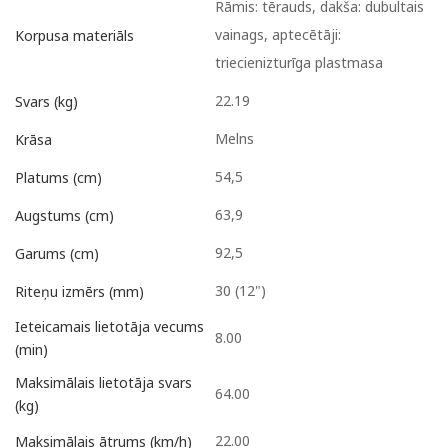
Rāmis: tērauds, dakša: dubultais
vainags, aptecētāji:
Korpusa materiāls
triecienizturīga plastmasa
22.19
Svars (kg)
Melns
Krāsa
54,5
Platums (cm)
63,9
Augstums (cm)
92,5
Garums (cm)
30 (12")
Riteņu izmērs (mm)
Ieteicamais lietotāja vecums
8.00
(min)
Maksimālais lietotāja svars
64.00
(kg)
22.00
Maksimālais ātrums (km/h)