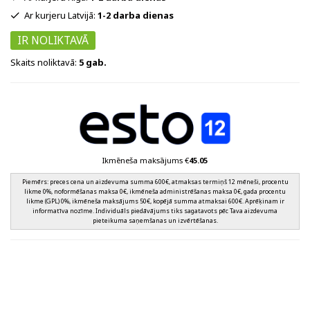
Ar kurjeru Latvijā:
1-2 darba dienas
IR NOLIKTAVĀ
Skaits noliktavā:
5 gab.
Ikmēneša maksājums €
45.05
Piemērs: preces cena un aizdevuma summa 600€, atmaksas termiņš 12 mēneši, procentu
likme 0%, noformēšanas maksa 0€, ikmēneša administrēšanas maksa 0€, gada procentu
likme (GPL) 0%, ikmēneša maksājums 50€, kopējā summa atmaksai 600€. Aprēķinam ir
informatīva nozīme. Individuāls piedāvājums tiks sagatavots pēc Tava aizdevuma
pieteikuma saņemšanas un izvērtēšanas.