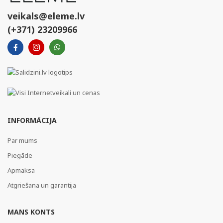
veikals@eleme.lv
(+371) 23209966
INFORMĀCIJA
Par mums
Piegāde
Apmaksa
Atgriešana un garantija
MANS KONTS