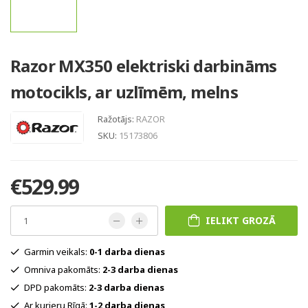
Razor MX350 elektriski darbināms
motocikls, ar uzlīmēm, melns
Ražotājs:
RAZOR
SKU:
15173806
€529.99
IELIKT GROZĀ
Garmin veikals:
0-1 darba dienas
Omniva pakomāts:
2-3 darba dienas
DPD pakomāts:
2-3 darba dienas
Ar kurjeru Rīgā:
1-2 darba dienas