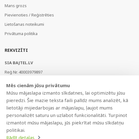
Mans grozs
Pievienoties / Reģistrēties
Lietošanas noteikumi
Privātuma politika
REKVIZĪTI
SIA BAJTEL.LV
Reģ Nr. 40003979897
Brīvības gatve 214b, Rīga, LV-1039, Latvija
Mēs cienām jūsu privātumu
AS Swedbank, HABALV22
Mūsu mājaslapa izmanto sīkdatnes, lai optimizētu jūsu
LV53HABA0551019240274
pieredzi. Šie mazie teksta faili palīdz mums analizēt, kā
lietotāji mijiedarbojas ar mājaslapu, ļaujot mums
personalizēt saturu un uzlabot funkcionalitāti. Turpinot
izmantot mūsu mājaslapu, jūs piekrītat mūsu sīkdatņu
politikai.
Rādīt detaļas