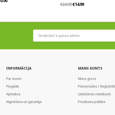
0.00
€24.99
€14.99
INFORMĀCIJA
MANS KONTS
Par mums
Mans grozs
Piegāde
Pievienoties / Reģistrēt
Apmaksa
Lietošanas noteikumi
Atgriešana un garantija
Privātuma politika