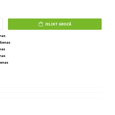
IELIKT GROZĀ
enas
dienas
nas
enas
ienas