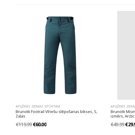
APĢĒRBS ZIEMAS SPORTAM
APĢĒRBS ZIEM
Brunotti Footrail Vīriešu slēpošanas bikses, S,
Brunotti Mism
Zaļas
izmērs, Arcti
€119.99
€60.00
€49.99
€29.