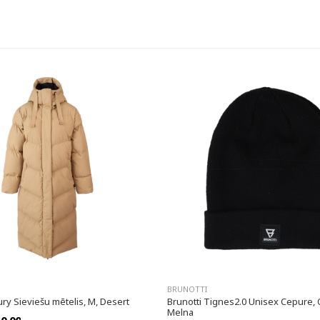
BRUNOTTI
ury Sieviešu mētelis, M, Desert
Brunotti Tignes2.0 Unisex Cepure, 
Melna