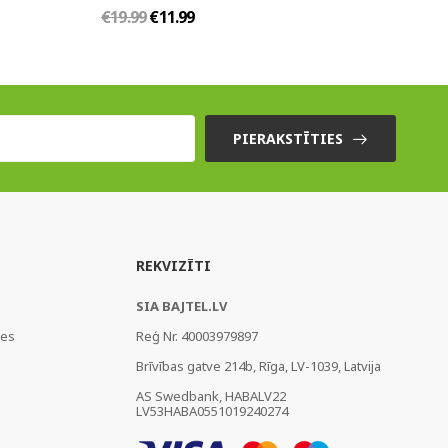
€19.99
€11.99
PIERAKSTĪTIES
REKVIZĪTI
SIA BAJTEL.LV
ies
Reģ Nr. 40003979897
Brīvības gatve 214b, Rīga, LV-1039, Latvija
AS Swedbank, HABALV22
LV53HABA0551019240274