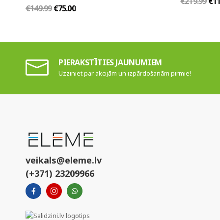
€219.99
€11
€149.99
€75.00
PIERAKSTĪTIES JAUNUMIEM
Uzziniet par akcijām un izpārdošanām pirmie!
veikals@eleme.lv
(+371) 23209966