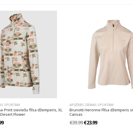
AS SPORTAM
APĢĒRBS ZIEMAS SPORTAM
a-Print sieviešu flīsa džemperis, XL
Brunotti Heronne Flīsa džemperis s
c Desert Flower
Canvas
99
€39.99
€23.99