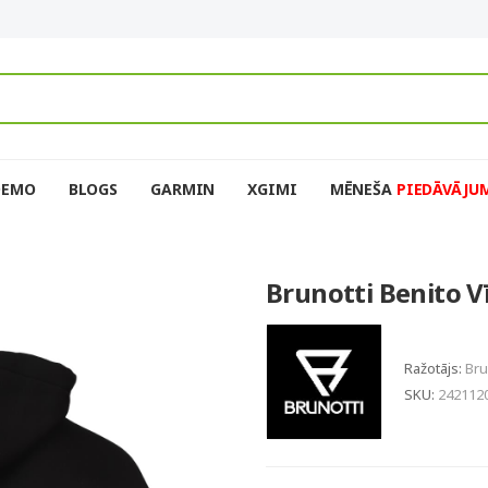
DEMO
BLOGS
GARMIN
XGIMI
MĒNEŠA
PIEDĀVĀJU
Brunotti Benito V
Ražotājs:
Bru
SKU:
242112