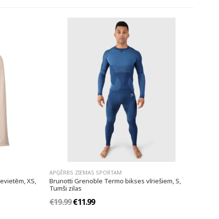
APĢĒRBS ZIEMAS SPORTAM
ievietēm, XS,
Brunotti Grenoble Termo bikses vīriešiem, S,
Tumši zilas
€19.99
€11.99