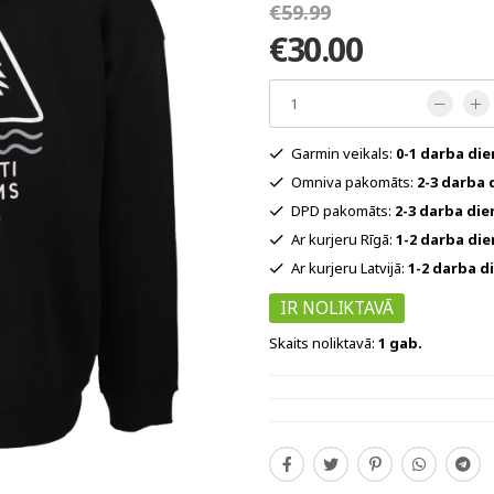
€59.99
€30.00
Garmin veikals:
0-1 darba di
Omniva pakomāts:
2-3 darba 
DPD pakomāts:
2-3 darba die
Ar kurjeru Rīgā:
1-2 darba di
Ar kurjeru Latvijā:
1-2 darba d
IR NOLIKTAVĀ
Skaits noliktavā:
1 gab.