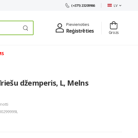
LV
(+371) 23209966
Pievienoties
Reģistrēties
Grozs
MS
īriešu džemperis, L, Melns
notti
00299999L