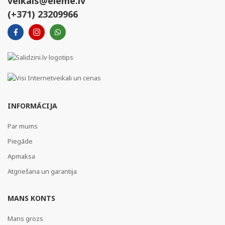
veikals@eleme.lv
(+371) 23209966
INFORMĀCIJA
Par mums
Piegāde
Apmaksa
Atgriešana un garantija
MANS KONTS
Mans grozs