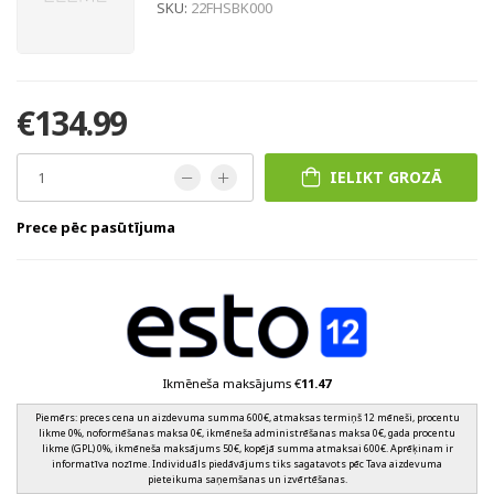
SKU:
22FHSBK000
€134.99
IELIKT GROZĀ
Prece pēc pasūtījuma
Ikmēneša maksājums €
11.47
Piemērs: preces cena un aizdevuma summa 600€, atmaksas termiņš 12 mēneši, procentu
likme 0%, noformēšanas maksa 0€, ikmēneša administrēšanas maksa 0€, gada procentu
likme (GPL) 0%, ikmēneša maksājums 50€, kopējā summa atmaksai 600€. Aprēķinam ir
informatīva nozīme. Individuāls piedāvājums tiks sagatavots pēc Tava aizdevuma
pieteikuma saņemšanas un izvērtēšanas.