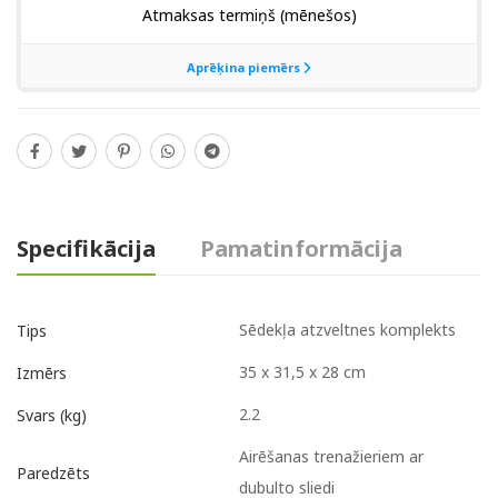
Specifikācija
Pamatinformācija
Sēdekļa atzveltnes komplekts
Tips
35 x 31,5 x 28 cm
Izmērs
2.2
Svars (kg)
Airēšanas trenažieriem ar
Paredzēts
dubulto sliedi