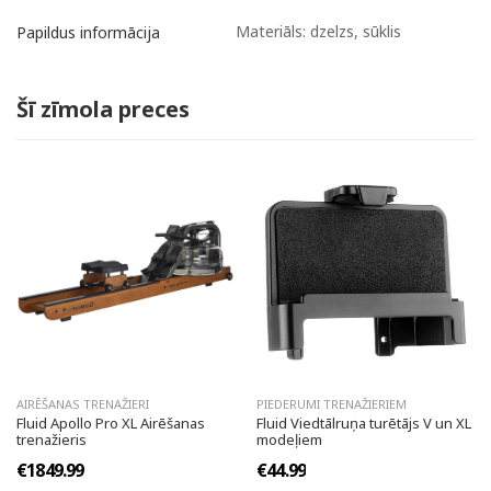
Materiāls: dzelzs, sūklis
Papildus informācija
Šī zīmola preces
AIRĒŠANAS TRENAŽIERI
PIEDERUMI TRENAŽIERIEM
Fluid Apollo Pro XL Airēšanas
Fluid Viedtālruņa turētājs V un XL
trenažieris
modeļiem
€1849.99
€44.99