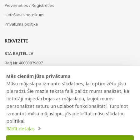
Pievienoties / Reģistrēties
Lietošanas noteikumi
Privātuma politika
REKVIZĪTI
SIA BAJTEL.LV
Reģ Nr. 40003979897
Brīvības gatve 214b, Rīga, LV-1039, Latvija
Mēs cienām jūsu privātumu
AS Swedbank, HABALV22
Mūsu mājaslapa izmanto sīkdatnes, lai optimizētu jūsu
LV53HABA0551019240274
pieredzi. Šie mazie teksta faili palīdz mums analizēt, kā
lietotāji mijiedarbojas ar mājaslapu, ļaujot mums
personalizēt saturu un uzlabot funkcionalitāti. Turpinot
izmantot mūsu mājaslapu, jūs piekrītat mūsu sīkdatņu
politikai.
Rādīt detaļas