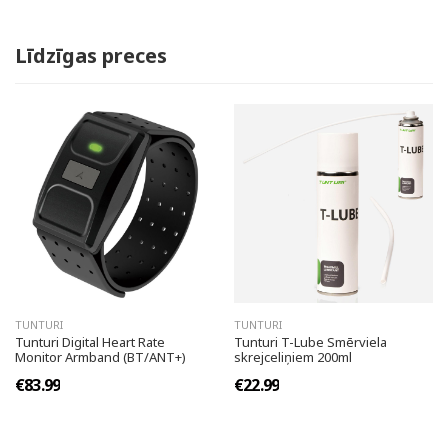
Līdzīgas preces
TUNTURI
TUNTURI
Tunturi Digital Heart Rate
Tunturi T-Lube Smērviela
Monitor Armband (BT/ANT+)
skrejceliņiem 200ml
€83.99
€22.99