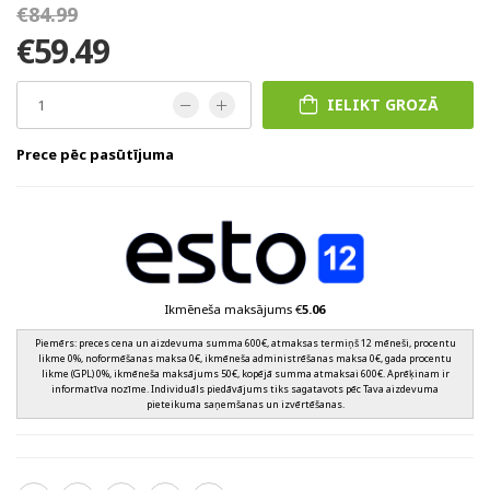
€84.99
€59.49
IELIKT GROZĀ
Prece pēc pasūtījuma
Ikmēneša maksājums €
5.06
Piemērs: preces cena un aizdevuma summa 600€, atmaksas termiņš 12 mēneši, procentu
likme 0%, noformēšanas maksa 0€, ikmēneša administrēšanas maksa 0€, gada procentu
likme (GPL) 0%, ikmēneša maksājums 50€, kopējā summa atmaksai 600€. Aprēķinam ir
informatīva nozīme. Individuāls piedāvājums tiks sagatavots pēc Tava aizdevuma
pieteikuma saņemšanas un izvērtēšanas.