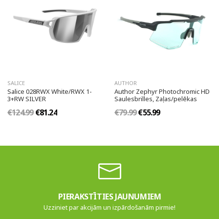
SALICE
AUTHOR
Salice 028RWX White/RWX 1-
Author Zephyr Photochromic HD
3+RW SILVER
Saulesbrilles, Zaļas/pelēkas
€124.99
€81.24
€79.99
€55.99
PIERAKSTĪTIES JAUNUMIEM
Uzziniet par akcijām un izpārdošanām pirmie!