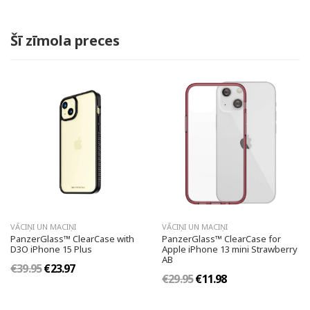
Šī zīmola preces
VĀCIŅI UN MACIŅI
VĀCIŅI UN MACIŅI
PanzerGlass™ ClearCase with
PanzerGlass™ ClearCase for
D3O iPhone 15 Plus
Apple iPhone 13 mini Strawberry
AB
€39.95
€23.97
€29.95
€11.98