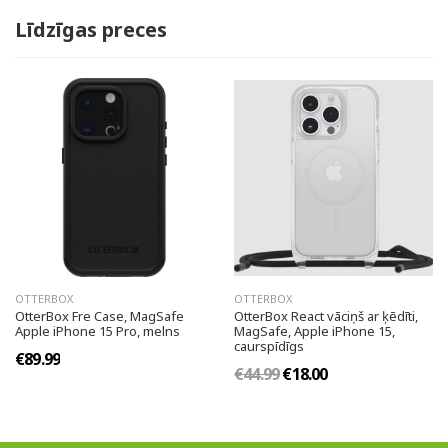
Līdzīgas preces
OTTERBOX
OTTERBOX
OtterBox Fre Case, MagSafe
OtterBox React vāciņš ar ķēdīti,
Apple iPhone 15 Pro, melns
MagSafe, Apple iPhone 15,
caurspīdīgs
€89.99
€44.99
€18.00