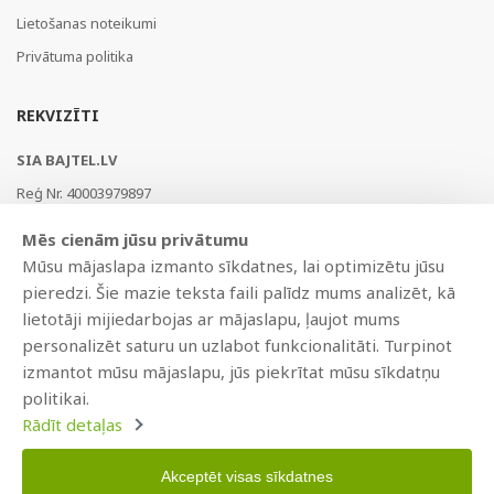
Lietošanas noteikumi
Privātuma politika
REKVIZĪTI
SIA BAJTEL.LV
Reģ Nr. 40003979897
Brīvības gatve 214b, Rīga, LV-1039, Latvija
Mēs cienām jūsu privātumu
AS Swedbank, HABALV22
Mūsu mājaslapa izmanto sīkdatnes, lai optimizētu jūsu
LV53HABA0551019240274
pieredzi. Šie mazie teksta faili palīdz mums analizēt, kā
lietotāji mijiedarbojas ar mājaslapu, ļaujot mums
personalizēt saturu un uzlabot funkcionalitāti. Turpinot
izmantot mūsu mājaslapu, jūs piekrītat mūsu sīkdatņu
politikai.
Rādīt detaļas
Akceptēt visas sīkdatnes