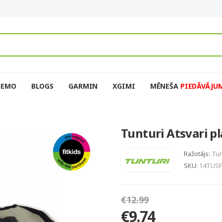
DEMO
BLOGS
GARMIN
XGIMI
MĒNEŠA
PIEDĀVĀJU
Tunturi Atsvari p
Ražotājs:
Tun
SKU:
14TUSF
€12.99
€9.74