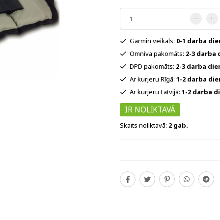
Garmin veikals:
0-1 darba di
Omniva pakomāts:
2-3 darba 
DPD pakomāts:
2-3 darba die
Ar kurjeru Rīgā:
1-2 darba di
Ar kurjeru Latvijā:
1-2 darba d
IR NOLIKTAVĀ
Skaits noliktavā:
2 gab.