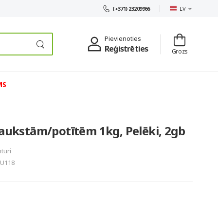
LV
(+371) 23209966
Pievienoties
Reģistrēties
Grozs
MS
laukstām/potītēm 1kg, Pelēki, 2gb
turi
U118