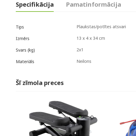
Specifikācija
Pamatinformācija
Plaukstas/potītes atsvari
Tips
13 x 4 x 34 cm
Izmērs
2x1
Svars (kg)
Neilons
Materiāls
Šī zīmola preces