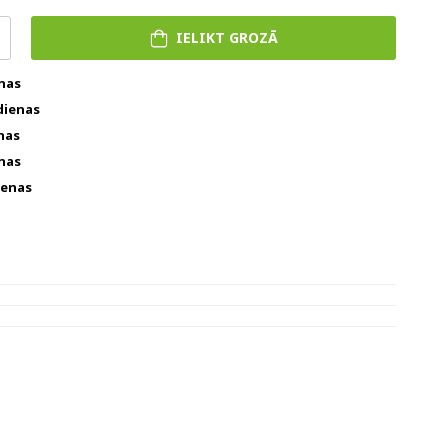
IELIKT GROZĀ
enas
dienas
nas
enas
ienas