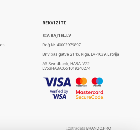
REKVIZĪTI
SIA BAJTEL.LV
ies
Reģ Nr. 40003979897
Brīvības gatve 214b, Rīga, LV-1039, Latvija
AS Swedbank, HABALV22
LV53HABA0551019240274
Izstrādāts
BRANDO.PRO