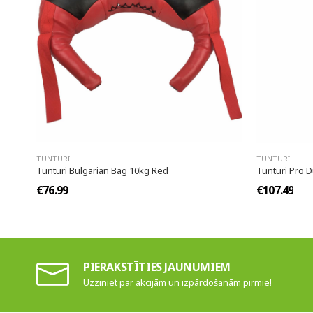
TUNTURI
TUNTURI
Tunturi Bulgarian Bag 10kg Red
Tunturi Pro 
€76.99
€107.49
PIERAKSTĪTIES JAUNUMIEM
Uzziniet par akcijām un izpārdošanām pirmie!