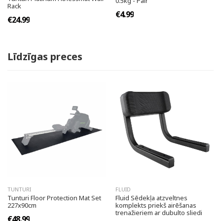
0.5kg - Pair
Rack
€4.99
€24.99
Līdzīgas preces
TUNTURI
FLUID
Tunturi Floor Protection Mat Set
Fluid Sēdekļa atzveltnes
227x90cm
komplekts priekš airēšanas
trenažieriem ar dubulto sliedi
€48.99