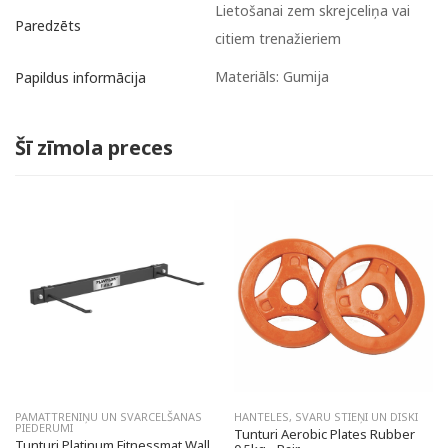
Lietošanai zem skrejceliņa vai
Paredzēts
citiem trenažieriem
Materiāls: Gumija
Papildus informācija
Šī zīmola preces
PAMATTRENIŅU UN SVARCELŠANAS
HANTELES, SVARU STIEŅI UN DISKI
PIEDERUMI
Tunturi Aerobic Plates Rubber
Tunturi Platinum Fitnessmat Wall