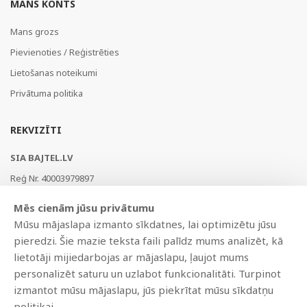
MANS KONTS
Mans grozs
Pievienoties / Reģistrēties
Lietošanas noteikumi
Privātuma politika
REKVIZĪTI
SIA BAJTEL.LV
Reģ Nr. 40003979897
Brīvības gatve 214b, Rīga, LV-1039, Latvija
Mēs cienām jūsu privātumu
AS Swedbank, HABALV22
Mūsu mājaslapa izmanto sīkdatnes, lai optimizētu jūsu
LV53HABA0551019240274
pieredzi. Šie mazie teksta faili palīdz mums analizēt, kā
lietotāji mijiedarbojas ar mājaslapu, ļaujot mums
personalizēt saturu un uzlabot funkcionalitāti. Turpinot
izmantot mūsu mājaslapu, jūs piekrītat mūsu sīkdatņu
politikai.