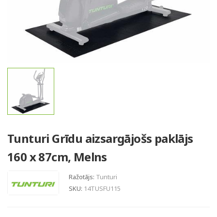
Tunturi Grīdu aizsargājošs paklājs
160 x 87cm, Melns
Ražotājs:
Tunturi
SKU:
14TUSFU115