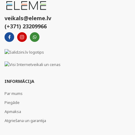
veikals@eleme.lv
(+371) 23209966
INFORMĀCIJA
Par mums
Piegāde
Apmaksa
Atgriešana un garantija