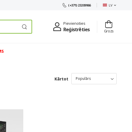
LV
(+371) 23209966
Pievienoties
Reģistrēties
Grozs
MS
Kārtot