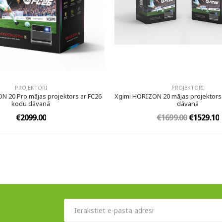
PROJEKTORI
PROJEKTORI
N 20 Pro mājas projektors ar FC26
Xgimi HORIZON 20 mājas projektors
kodu dāvanā
dāvanā
€2099.00
€1699.00
€1529.10