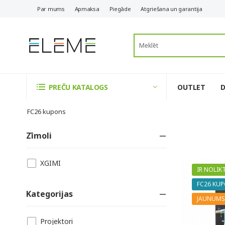
Par mums
Apmaksa
Piegāde
Atgriešana un garantija
OUTLET
PREČU KATALOGS
FC26 kupons
Zīmoli
XGIMI
IR NOLIK
FC26 KU
Kategorijas
JAUNUMS
Projektori