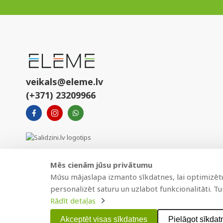
veikals@eleme.lv
(+371) 23209966
Mēs cienām jūsu privātumu
Mūsu mājaslapa izmanto sīkdatnes, lai optimizētu 
personalizēt saturu un uzlabot funkcionalitāti. T
Rādīt detaļas
Copyright © 2021 BAJTEL.LV SIA. Visas tiesības aizsargātas.
Akceptēt visas sīkdatnes
Pielāgot sīkdat