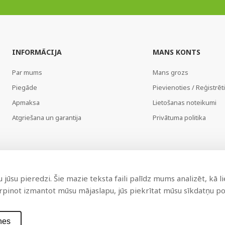
INFORMĀCIJA
MANS KONTS
Par mums
Mans grozs
Piegāde
Pievienoties / Reģistrēt
Apmaksa
Lietošanas noteikumi
Atgriešana un garantija
Privātuma politika
jūsu pieredzi. Šie mazie teksta faili palīdz mums analizēt, kā l
urpinot izmantot mūsu mājaslapu, jūs piekrītat mūsu sīkdatņu pol
nes