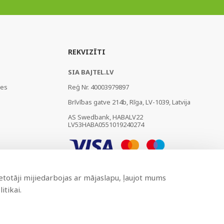
REKVIZĪTI
SIA BAJTEL.LV
ies
Reģ Nr. 40003979897
Brīvības gatve 214b, Rīga, LV-1039, Latvija
AS Swedbank, HABALV22
LV53HABA0551019240274
ietotāji mijiedarbojas ar mājaslapu, ļaujot mums
itikai.
Izstrādāts
BRANDO.PRO