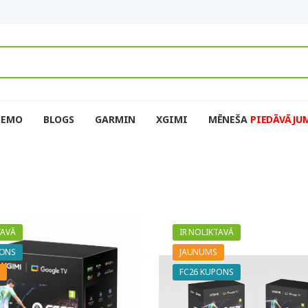
DEMO
BLOGS
GARMIN
XGIMI
MĒNEŠA
PIEDĀVĀJU
TAVĀ
IR NOLIKTAVĀ
PONS
JAUNUMS
FC26 KUPONS