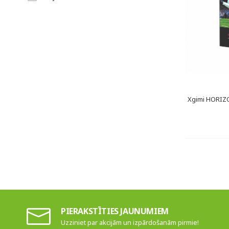
Xgimi HORIZO
PIERAKSTĪTIES JAUNUMIEM
Uzziniet par akcijām un izpārdošanām pirmie!