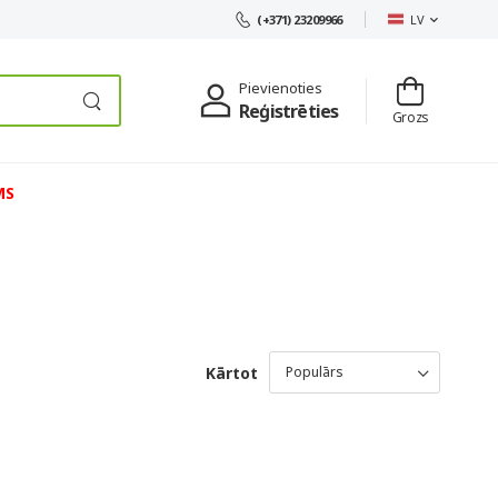
LV
(+371) 23209966
Pievienoties
Reģistrēties
Grozs
MS
Kārtot