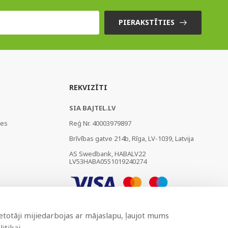
PIERAKSTĪTIES
REKVIZĪTI
SIA BAJTEL.LV
ies
Reģ Nr. 40003979897
Brīvības gatve 214b, Rīga, LV-1039, Latvija
AS Swedbank, HABALV22
LV53HABA0551019240274
ietotāji mijiedarbojas ar mājaslapu, ļaujot mums
itikai.