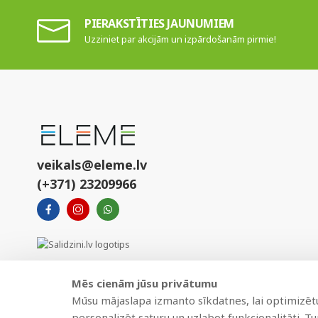
PIERAKSTĪTIES JAUNUMIEM
Uzziniet par akcijām un izpārdošanām pirmie!
veikals@eleme.lv
(+371) 23209966
Mēs cienām jūsu privātumu
Mūsu mājaslapa izmanto sīkdatnes, lai optimizētu 
personalizēt saturu un uzlabot funkcionalitāti. T