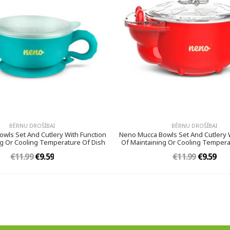
BĒRNU DROŠĪBAI
BĒRNU DROŠĪBAI
wls Set And Cutlery With Function
Neno Mucca Bowls Set And Cutlery 
ng Or Cooling Temperature Of Dish
Of Maintaining Or Cooling Tempera
€11.99
€9.59
€11.99
€9.59