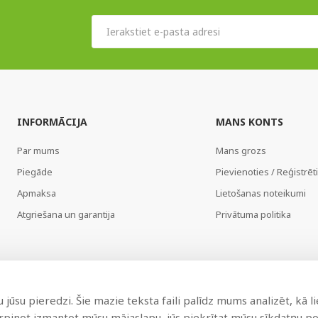
INFORMĀCIJA
MANS KONTS
Par mums
Mans grozs
Piegāde
Pievienoties / Reģistrēt
Apmaksa
Lietošanas noteikumi
Atgriešana un garantija
Privātuma politika
jūsu pieredzi. Šie mazie teksta faili palīdz mums analizēt, kā l
urpinot izmantot mūsu mājaslapu, jūs piekrītat mūsu sīkdatņu pol