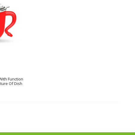
With Function
ture Of Dish