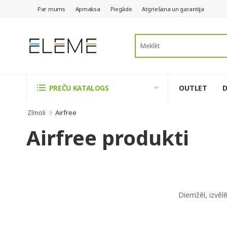
Par mums
Apmaksa
Piegāde
Atgriešana un garantija
OUTLET
PREČU KATALOGS
Zīmoli
Airfree
Airfree produkti
Diemžēl, izvēl