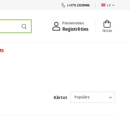
LV
(+371) 23209966
Pievienoties
Reģistrēties
Grozs
MS
Kārtot