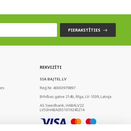
PIERAKSTĪTIES
REKVIZĪTI
SIA BAJTEL.LV
ies
Reģ Nr. 40003979897
Brīvības gatve 214b, Rīga, LV-1039, Latvija
AS Swedbank, HABALV22
LV53HABA0551019240274