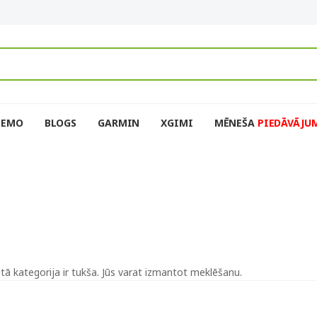
DEMO
BLOGS
GARMIN
XGIMI
MĒNEŠA
PIEDĀVĀJU
ētā kategorija ir tukša. Jūs varat izmantot meklēšanu.