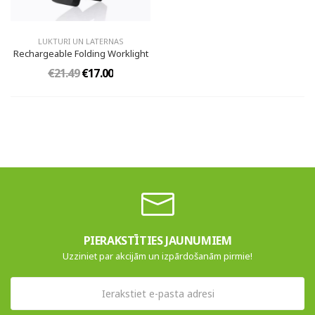
LUKTURI UN LATERNAS
Rechargeable Folding Worklight
€21.49
€17.00
PIERAKSTĪTIES JAUNUMIEM
Uzziniet par akcijām un izpārdošanām pirmie!