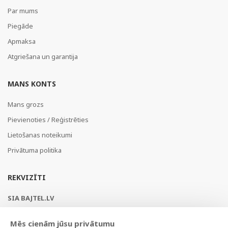
Par mums
Piegāde
Apmaksa
Atgriešana un garantija
MANS KONTS
Mans grozs
Pievienoties / Reģistrēties
Lietošanas noteikumi
Privātuma politika
REKVIZĪTI
SIA BAJTEL.LV
Reģ Nr. 40003979897
Mēs cienām jūsu privātumu