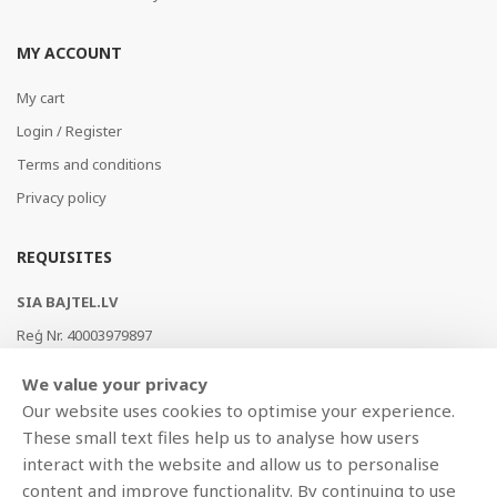
MY ACCOUNT
My cart
Login / Register
Terms and conditions
Privacy policy
REQUISITES
SIA BAJTEL.LV
Reģ Nr. 40003979897
Brīvības gatve 214b, Rīga, LV-1039, Latvija
We value your privacy
AS Swedbank, HABALV22
Our website uses cookies to optimise your experience.
LV53HABA0551019240274
These small text files help us to analyse how users
interact with the website and allow us to personalise
content and improve functionality. By continuing to use