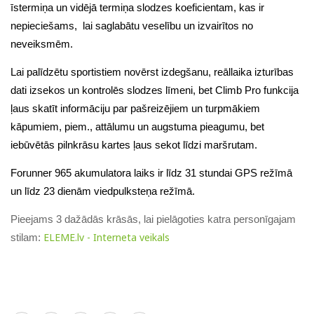
īstermiņa un vidējā termiņa slodzes koeficientam, kas ir
nepieciešams, lai saglabātu veselību un izvairītos no
neveiksmēm.
Lai palīdzētu sportistiem novērst izdegšanu, reāllaika izturības
dati izsekos un kontrolēs slodzes līmeni, bet Climb Pro funkcija
ļaus skatīt informāciju par pašreizējiem un turpmākiem
kāpumiem, piem., attālumu un augstuma
pieagumu, bet
iebūvētās pilnkrāsu kartes ļaus sekot līdzi maršrutam.
Forunner 965 akumulatora laiks ir līdz 31 stundai GPS režīmā
un līdz 23 dienām viedpulksteņa režīmā.
Pieejams 3 dažādās krāsās, lai pielāgoties katra personīgajam
ELEME.lv - Interneta veikals
stilam: