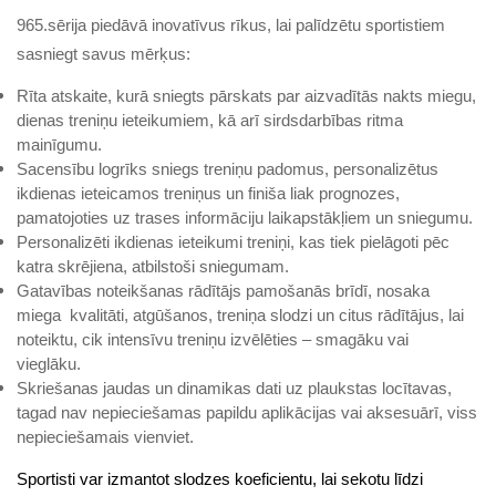
965.sērija piedāvā inovatīvus rīkus, lai palīdzētu sportistiem
sasniegt savus mērķus:
Rīta atskaite, kurā sniegts pārskats par aizvadītās nakts miegu,
dienas treniņu ieteikumiem, kā arī sirdsdarbības ritma
mainīgumu.
Sacensību logrīks sniegs treniņu padomus, personalizētus
ikdienas ieteicamos treniņus un finiša liak prognozes,
pamatojoties uz trases informāciju laikapstākļiem un sniegumu.
Personalizēti ikdienas ieteikumi treniņi, kas tiek pielāgoti pēc
katra skrējiena, atbilstoši sniegumam.
Gatavības noteikšanas rādītājs pamošanās brīdī, nosaka
miega kvalitāti, atgūšanos, treniņa slodzi un citus rādītājus, lai
noteiktu, cik intensīvu treniņu izvēlēties – smagāku vai
vieglāku.
Skriešanas jaudas un dinamikas dati uz plaukstas locītavas,
tagad nav nepieciešamas papildu aplikācijas vai aksesuārī, viss
nepieciešamais vienviet.
Sportisti var izmantot slodzes koeficientu, lai sekotu līdzi