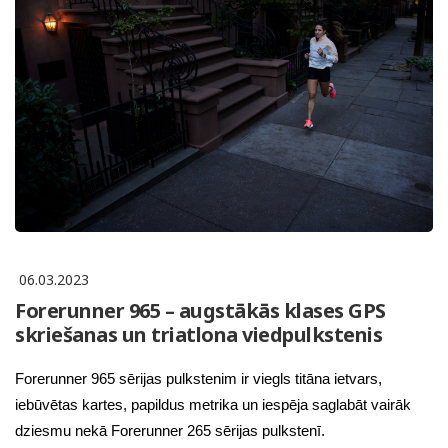
06.03.2023
Forerunner 965 – augstākās klases GPS
skriešanas un triatlona viedpulkstenis
Forerunner 965 sērijas pulkstenim ir viegls titāna ietvars,
iebūvētas kartes, papildus metrika un iespēja saglabāt vairāk
dziesmu nekā Forerunner 265 sērijas pulkstenī.