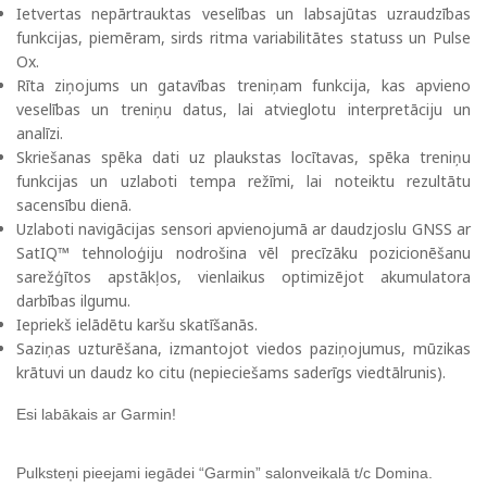
Ietvertas nepārtrauktas veselības un labsajūtas uzraudzības
funkcijas, piemēram, sirds ritma variabilitātes statuss un Pulse
Ox.
Rīta ziņojums un gatavības treniņam funkcija, kas apvieno
veselības un treniņu datus, lai atvieglotu interpretāciju un
analīzi.
Skriešanas spēka dati uz plaukstas locītavas, spēka treniņu
funkcijas un uzlaboti tempa režīmi, lai noteiktu rezultātu
sacensību dienā.
Uzlaboti navigācijas sensori apvienojumā ar daudzjoslu GNSS ar
SatIQ™ tehnoloģiju nodrošina vēl precīzāku pozicionēšanu
sarežģītos apstākļos, vienlaikus optimizējot akumulatora
darbības ilgumu.
Iepriekš ielādētu karšu skatīšanās.
Saziņas uzturēšana, izmantojot viedos paziņojumus, mūzikas
krātuvi un daudz ko citu (nepieciešams saderīgs viedtālrunis).
Esi labākais ar Garmin!
Pulksteņi pieejami iegādei “Garmin” salonveikalā t/c Domina.