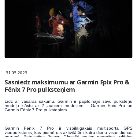
31.05.2023
Sasniedz maksimumu ar Garmin Epix Pro &
Fēnix 7 Pro pulksteņiem
Līdz ar vasaras sākumu, Garmin ir papildinājis savu pulksteņu
modeļu klāstu ar 2 jauniem modeļiem – Garmin Epix Pro un
Garmin Fēnix 7 Pro pulksteņiem.
Garmin Fēnix 7 Pro
ir vispilnīgākais multisporta GPS
viedpulkstenis, kas piemērots aktivitātēm katru dienu visas dienas
garumā. Pateicoties Power Glass™ saules enerģijas uzlādes