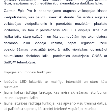
lēcai, iespējams iegūt nedēļām ilgu akumulatora darbības laiku.
Garmin Epix Pro ir nepārspējams augstas veiktspējas klases
viedpulkstenis, kas palīdz uzveikt ik stundu. Šis izcilais augstas
veiktspējas viedpulkstenis ir paredzēts mazākām plaukstu
locītavām, un tam ir pārsteidzošs AMOLED displejs. Izbaudiet
ilgāku laiku starp uzlādēm un līdz pat nedēļām ilgu akumulatora
darbības laiku viedajā režīmā, tāpat iegūstiet izcilu
pozicionēšanas precizitāti jebkurā vidē, vienlaikus optimizējot
akumulatora darbības laiku, pateicoties daudzjoslu GNSS ar
SatIQ™ tehnoloģijai.
Kopīgās abu modeļu funkcijas:
Iebūvēts LED lukturītis ar mainīgu intensitāti un staru kūļa
režīmiem.
Jauna kalnu rādītāja funkcija, kas mēra skriešanas izturību un
izturību kāpumu laikā.
Jauna izturības rādītāju funkcija, kas apvieno visu treniņu datus,
lai palīdzētu saprast, kā treniņi ietekmē vispārējo izturību.