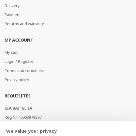
Delivery
Payment
Returns and warranty
MY ACCOUNT
My cart
Login / Register
Terms and conditions
Privacy policy
REQUISITES
SIA BAJTEL.LV
Reģ Nr. 40003979897
Brīvības gatve 214b, Rīga, LV-1039, Latvija
We value your privacy
AS Swedbank, HABALV22