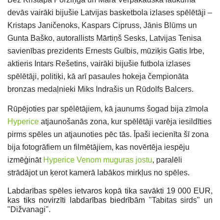
devās vairāki bijušie Latvijas basketbola izlases spēlētāji –
Kristaps Janičenoks, Kaspars Cipruss, Jānis Blūms un
Gunta Baško, autorallists Mārtiņš Sesks, Latvijas Tenisa
savienības prezidents Ernests Gulbis, mūziķis Gatis Irbe,
aktieris Intars Rešetins, vairāki bijušie futbola izlases
spēlētāji, politiķi, kā arī pasaules hokeja čempionāta
bronzas medaļnieki Miks Indrašis un Rūdolfs Balcers.
Rūpējoties par spēlētājiem, kā jaunums šogad bija zīmola
Hyperice
atjaunošanās zona, kur spēlētāji varēja iesildīties
pirms spēles un atjaunoties pēc tās. Īpaši iecienīta šī zona
bija fotogrāfiem un filmētājiem, kas novērtēja iespēju
izmēģināt
Hyperice Venom muguras jostu
, paralēli
strādājot un ķerot kamerā labākos mirkļus no spēles.
Labdarības spēles ietvaros kopā tika savākti 19 000 EUR,
kas tiks novirzīti labdarības biedrībām
"Tabitas sirds" un
"Dižvanagi".