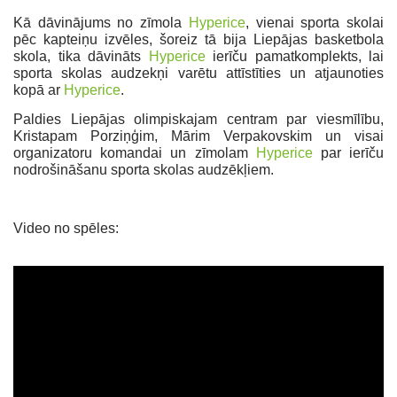
Kā dāvinājums no zīmola
Hyperice
, vienai sporta skolai
pēc kapteiņu izvēles, šoreiz tā bija Liepājas basketbola
skola, tika dāvināts
Hyperice
ierīču pamatkomplekts, lai
sporta skolas audzekņi varētu attīstīties un atjaunoties
kopā ar
Hyperice
.
Paldies Liepājas olimpiskajam centram par viesmīlību,
Kristapam Porziņģim, Mārim Verpakovskim un visai
organizatoru komandai un zīmolam
Hyperice
par ierīču
nodrošināšanu sporta skolas audzēkļiem.
Video no spēles: