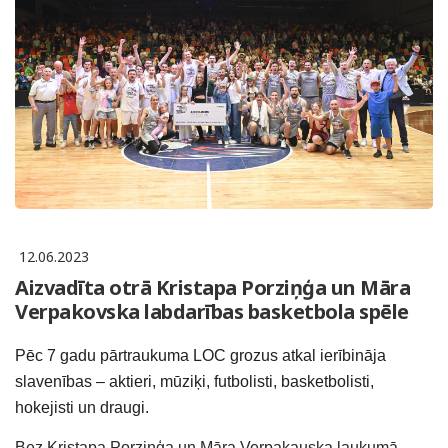
12.06.2023
Aizvadīta otrā Kristapa Porziņģa un Māra
Verpakovska labdarības basketbola spēle
Pēc 7 gadu pārtraukuma LOC grozus atkal ierībināja
slavenības – aktieri, mūziķi, futbolisti, basketbolisti,
hokejisti un draugi.
Bez Kristapa Porziņģa un Māra Verpakauska laukumā