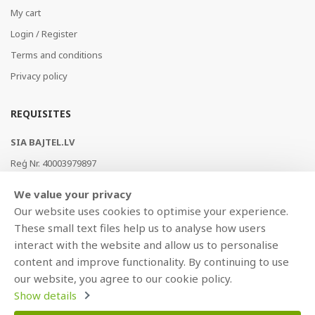
My cart
Login / Register
Terms and conditions
Privacy policy
REQUISITES
SIA BAJTEL.LV
Reģ Nr. 40003979897
Brīvības gatve 214b, Rīga, LV-1039, Latvija
We value your privacy
AS Swedbank, HABALV22
Our website uses cookies to optimise your experience.
LV53HABA0551019240274
These small text files help us to analyse how users
interact with the website and allow us to personalise
content and improve functionality. By continuing to use
our website, you agree to our cookie policy.
Show details