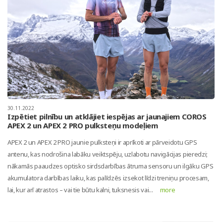
30.11.2022
Izpētiet pilnību un atklājiet iespējas ar jaunajiem COROS
APEX 2 un APEX 2 PRO pulksteņu modeļiem
APEX 2 un APEX 2 PRO jaunie pulksteņi ir aprīkoti ar pārveidotu GPS
antenu, kas nodrošina labāku veiktspēju, uzlabotu navigācijas pieredzi;
nākamās paaudzes optisko sirdsdarbības ātruma sensoru un ilgāku GPS
akumulatora darbības laiku, kas palīdzēs izsekot līdzi treniņu procesam,
lai, kur arī atrastos – vai tie būtu kalni, tuksnesis vai...
more