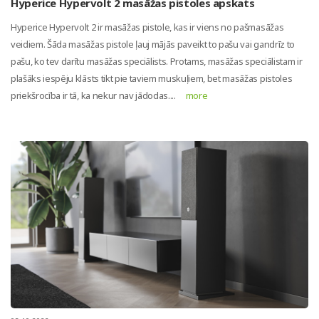
Hyperice Hypervolt 2 masāžas pistoles apskats
Hyperice Hypervolt 2 ir masāžas pistole, kas ir viens no pašmasāžas
veidiem. Šāda masāžas pistole ļauj mājās paveikt to pašu vai gandrīz to
pašu, ko tev darītu masāžas speciālists. Protams, masāžas speciālistam ir
plašāks iespēju klāsts tikt pie taviem muskuļiem, bet masāžas pistoles
priekšrocība ir tā, ka nekur nav jādodas....
more