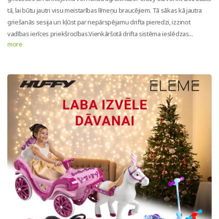
tā, lai būtu jautri visu meistarības līmeņu braucējiem. Tā sākas kā jautra
griešanās sesija un kļūst par nepārspējamu drifta pieredzi, izzinot
vadības ierīces priekšrocības.Vienkāršotā drifta sistēma ieslēdzas...
more