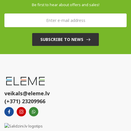
Be first to hear about offers and sales!
SUBSCRIBE TO NEWS
veikals@eleme.lv
(+371) 23209966