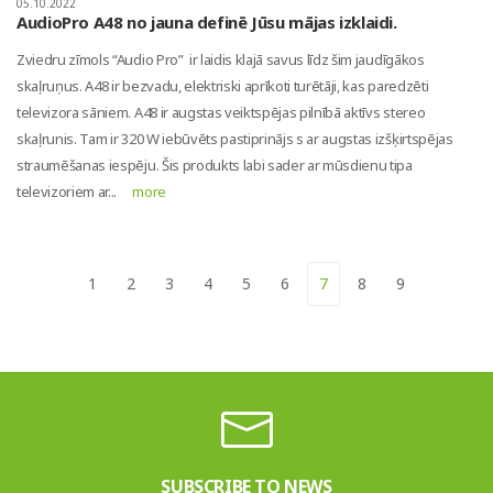
05.10.2022
AudioPro A48 no jauna definē Jūsu mājas izklaidi.
Zviedru zīmols “Audio Pro” ir laidis klajā savus līdz šim jaudīgākos
skaļruņus. A48 ir bezvadu, elektriski aprīkoti turētāji, kas paredzēti
televizora sāniem. A48 ir augstas veiktspējas pilnībā aktīvs stereo
skaļrunis. Tam ir 320 W iebūvēts pastiprinājs s ar augstas izšķirtspējas
straumēšanas iespēju. Šis produkts labi sader ar mūsdienu tipa
televizoriem ar...
more
1
2
3
4
5
6
7
8
9
SUBSCRIBE TO NEWS