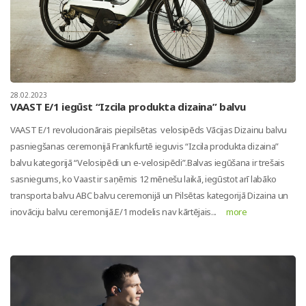
28.02.2023
VAAST E/1 iegūst “Izcila produkta dizaina” balvu
VAAST E/1 revolucionārais piepilsētas velosipēds Vācijas Dizainu balvu
pasniegšanas ceremonijā Frankfurtē ieguvis “Izcila produkta dizaina”
balvu kategorijā “Velosipēdi un e-velosipēdi”.Balvas iegūšana ir trešais
sasniegums, ko Vaast ir saņēmis 12 mēnešu laikā, iegūstot arī labāko
transporta balvu ABC balvu ceremonijā un Pilsētas kategorijā Dizaina un
inovāciju balvu ceremonijā.E/1 modelis nav kārtējais...
more