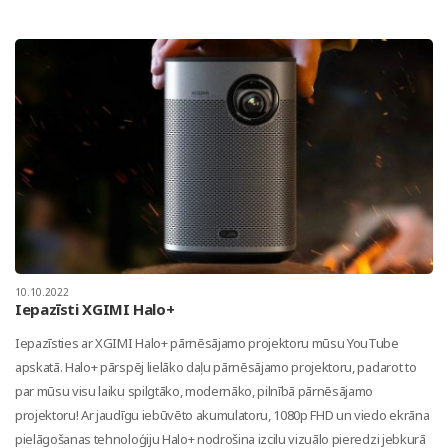
10.10.2022
Iepazīsti XGIMI Halo+
Iepazīsties ar XGIMI Halo+ pārnēsājamo projektoru mūsu YouTube
apskatā. Halo+ pārspēj lielāko daļu pārnēsājamo projektoru, padarot to
par mūsu visu laiku spilgtāko, modernāko, pilnībā pārnēsājamo
projektoru! Ar jaudīgu iebūvēto akumulatoru, 1080p FHD un viedo ekrāna
pielāgošanas tehnoloģiju Halo+ nodrošina izcilu vizuālo pieredzi jebkurā