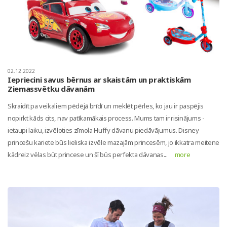
02.12.2022
Iepriecini savus bērnus ar skaistām un praktiskām
Ziemassvētku dāvanām
Skraidīt pa veikaliem pēdējā brīdī un meklēt pērles, ko jau ir paspējis
nopirkt kāds cits, nav patīkamākais process. Mums tam ir risinājums -
ietaupi laiku, izvēloties zīmola Huffy dāvanu piedāvājumus. Disney
princešu kariete būs lieliska izvēle mazajām princesēm, jo ikkatra meitene
kādreiz vēlas būt princese un šī būs perfekta dāvanas...
more