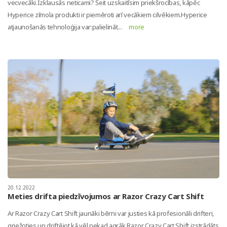
vecvecāki.Izklausās neticami? Šeit uzskaitīsim priekšrocības, kāpēc
Hyperice zīmola produkti ir piemēroti arī vecākiem cilvēkiem.Hyperice
atjaunošanās tehnoloģija var:palielināt...
more
20.12.2022
Meties drifta piedzīvojumos ar Razor Crazy Cart Shift
Ar Razor Crazy Cart Shift jaunāki bērni var justies kā profesionāli drifteri,
griežoties un driftējot kā vēl nekad agrāk.Razor Crazy Cart Shift izstrādāts