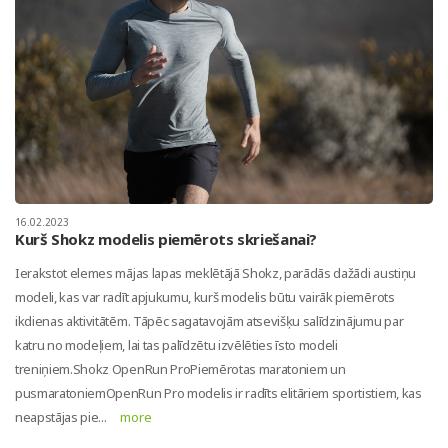
16.02.2023
Kurš Shokz modelis piemērots skriešanai?
Ierakstot elemes mājas lapas meklētājā Shokz, parādās dažādi austiņu
modeli, kas var radīt apjukumu, kurš modelis būtu vairāk piemērots
ikdienas aktivitātēm. Tāpēc sagatavojām atsevišķu salīdzinājumu par
katru no modeļiem, lai tas palīdzētu izvēlēties īsto modeli
treniņiem.Shokz OpenRun ProPiemērotas maratoniem un
pusmaratoniemOpenRun Pro modelis ir radīts elitāriem sportistiem, kas
neapstājas pie...
more