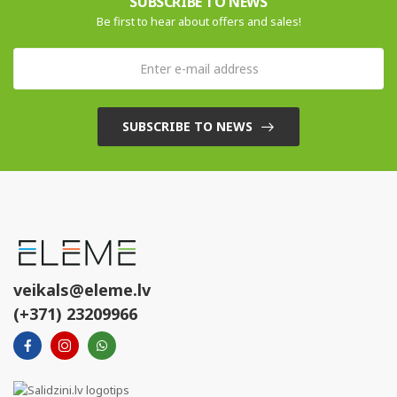
SUBSCRIBE TO NEWS
Be first to hear about offers and sales!
SUBSCRIBE TO NEWS
veikals@eleme.lv
(+371) 23209966