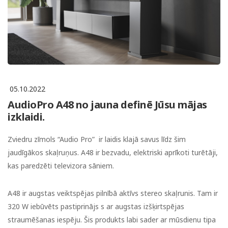
05.10.2022
AudioPro A48 no jauna definē Jūsu mājas
izklaidi.
Zviedru zīmols “Audio Pro” ir laidis klajā savus līdz šim
jaudīgākos skaļruņus.
A48 ir bezvadu, elektriski aprīkoti turētāji,
kas paredzēti televizora sāniem.
A48 ir augstas veiktspējas pilnībā aktīvs stereo skaļrunis. Tam ir
320 W iebūvēts pastiprinājs s ar augstas izšķirtspējas
straumēšanas iespēju. Šis produkts labi sader ar mūsdienu tipa