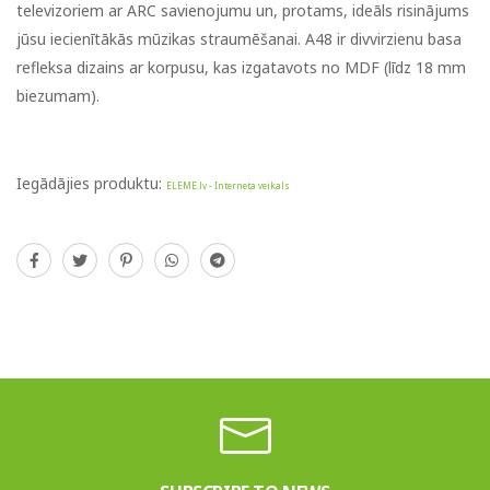
televizoriem ar ARC savienojumu un, protams, ideāls risinājums
jūsu iecienītākās mūzikas straumēšanai. A48 ir divvirzienu basa
refleksa dizains ar korpusu, kas izgatavots no MDF (līdz 18 mm
biezumam).
Iegādājies produktu:
ELEME.lv - Interneta veikals