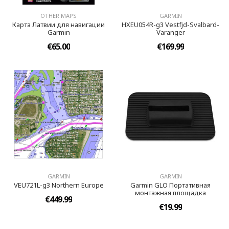
OTHER MAPS
GARMIN
Карта Латвии для навигации
HXEU054R-g3 Vestfjd-Svalbard-
Garmin
Varanger
€65.00
€169.99
GARMIN
GARMIN
VEU721L-g3 Northern Europe
Garmin GLO Портативная
монтажная площадка
€449.99
€19.99