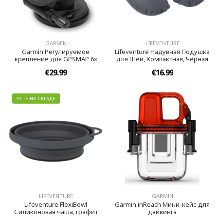
GARMIN
LIFEVENTURE
Garmin Регулируемое
Lifeventure Надувная Подушка
крепление для GPSMAP 6x
для Шеи, Компактная, Чёрная
€29.99
€16.99
ЕСТЬ НА СКЛАДЕ
LIFEVENTURE
GARMIN
Lifeventure FlexiBowl
Garmin inReach Мини-кейс для
Силиконовая чаша, графит
дайвинга