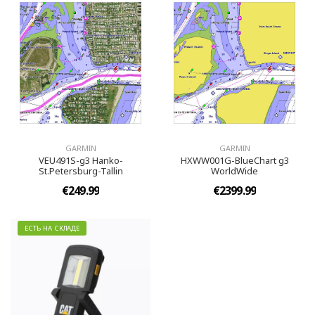
GARMIN
GARMIN
VEU491S-g3 Hanko-
HXWW001G-BlueChart g3
St.Petersburg-Tallin
WorldWide
€249.99
€2399.99
ЕСТЬ НА СКЛАДЕ