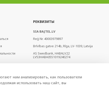
РЕКВИЗИТЫ
SIA BAJTEL.LV
аться
Reģ Nr. 40003979897
ия
Brīvības gatve 214b, Rīga, LV-1039, Latvija
иальности
AS Swedbank, HABALV22
LV53HABA0551019240274
огают нам анализировать, как пользователи
одолжая использовать наш сайт, вы
Разработано
BRANDO.PRO