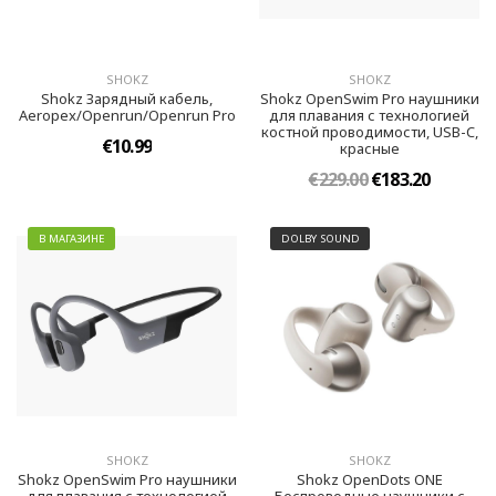
SHOKZ
SHOKZ
Shokz Зарядный кабель,
Shokz OpenSwim Pro наушники
Aeropex/Openrun/Openrun Pro
для плавания с технологией
костной проводимости, USB-C,
€10.99
красные
€229.00
€183.20
В МАГАЗИНЕ
DOLBY SOUND
SHOKZ
SHOKZ
Shokz OpenSwim Pro наушники
Shokz OpenDots ONE