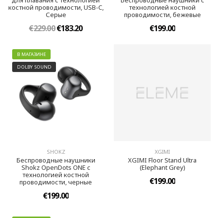
для плавания с технологией
Беспроводные наушники с
костной проводимости, USB-C,
технологией костной
Серые
проводимости, бежевые
€229.00
€183.20
€199.00
В МАГАЗИНЕ
DOLBY SOUND
SHOKZ
XGIMI
Беспроводные наушники
XGIMI Floor Stand Ultra
Shokz OpenDots ONE с
(Elephant Grey)
технологией костной
€199.00
проводимости, черные
€199.00