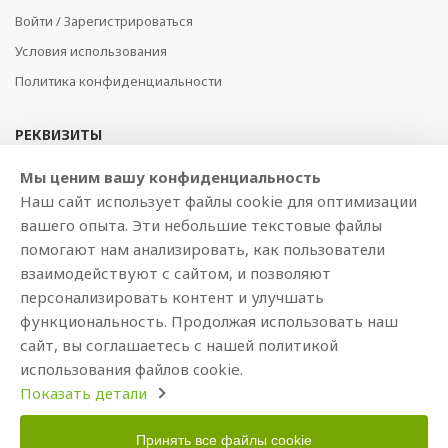
Войти / Зарегистрироваться
Условия использования
Политика конфиденциальности
РЕКВИЗИТЫ
SIA BAJTEL.LV
Мы ценим вашу конфиденциальность
Наш сайт использует файлы cookie для оптимизации
Reģ Nr. 40003979897
вашего опыта. Эти небольшие текстовые файлы
Brīvības gatve 214b, Rīga, LV-1039, Latvija
помогают нам анализировать, как пользователи
AS Swedbank, HABALV22
взаимодействуют с сайтом, и позволяют
LV53HABA0551019240274
персонализировать контент и улучшать
функциональность. Продолжая использовать наш
сайт, вы соглашаетесь с нашей политикой
использования файлов cookie.
Показать детали
Принять все файлы cookie