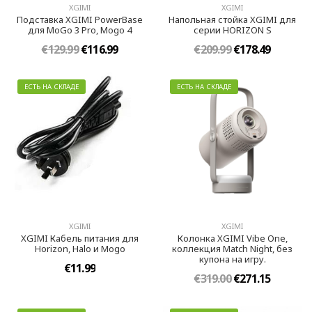
XGIMI
XGIMI
Подставка XGIMI PowerBase
Напольная стойка XGIMI для
для MoGo 3 Pro, Mogo 4
серии HORIZON S
€129.99
€116.99
€209.99
€178.49
ЕСТЬ НА СКЛАДЕ
ЕСТЬ НА СКЛАДЕ
XGIMI
XGIMI
XGIMI Кабель питания для
Колонка XGIMI Vibe One,
Horizon, Halo и Mogo
коллекция Match Night, без
купона на игру.
€11.99
€319.00
€271.15