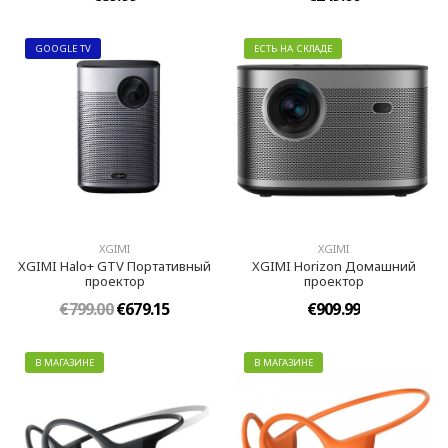
GOOGLE TV
ЕСТЬ НА СКЛАДЕ
XGIMI
XGIMI
XGIMI Halo+ GTV Портативный
XGIMI Horizon Домашний
проектор
проектор
€799.00
€679.15
€909.99
В МАГАЗИНЕ
В МАГАЗИНЕ