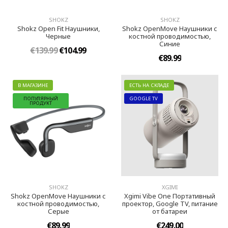
SHOKZ
SHOKZ
Shokz Open Fit Наушники,
Shokz OpenMove Наушники с
Черныe
костной проводимостью,
Синиe
€139.99
€104.99
€89.99
В МАГАЗИНЕ
ЕСТЬ НА СКЛАДЕ
ПОПУЛЯРНЫЙ
GOOGLE TV
ПРОДУКТ
SHOKZ
XGIMI
Shokz OpenMove Наушники с
Xgimi Vibe One Портативный
костной проводимостью,
проектор, Google TV, питание
Серыe
от батареи
€89.99
€249.00