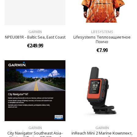
GARMIN
LIFESYSTEMS
NPEU081R - Baltic Sea, East Coast
Lifesystems Теплозащиетное
Пончо
€249.99
€7.99
GARMIN
GARMIN
City Navigator Southeast Asia-
inReach Mini 2 Marine Комплект,