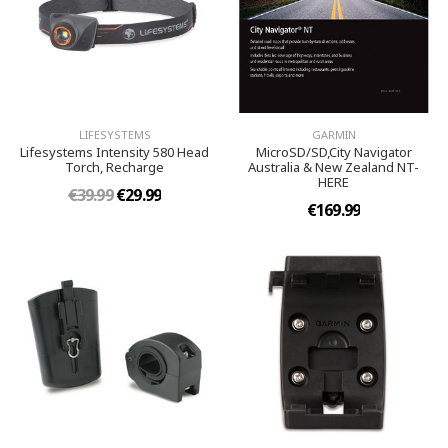
LIFESYSTEMS
GARMIN
Lifesystems Intensity 580 Head
MicroSD/SD,City Navigator
Torch, Recharge
Australia & New Zealand NT-
HERE
€39.99
€29.99
€169.99