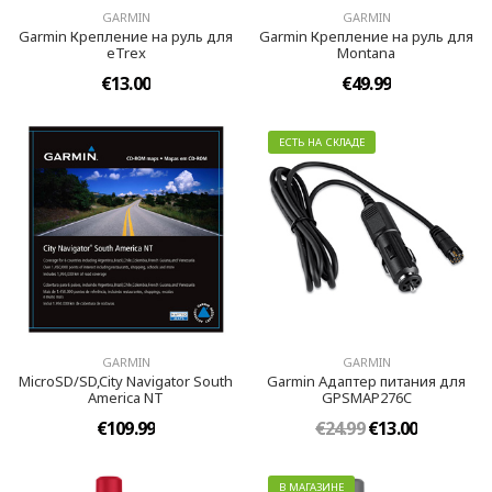
GARMIN
GARMIN
Garmin Крепление на руль для
Garmin Крепление на руль для
eTrex
Montana
€13.00
€49.99
ЕСТЬ НА СКЛАДЕ
GARMIN
GARMIN
MicroSD/SD,City Navigator South
Garmin Адаптер питания для
America NT
GPSMAP276C
€109.99
€24.99
€13.00
В МАГАЗИНЕ