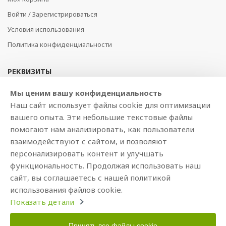
Войти / Зарегистрироваться
Условия использования
Политика конфиденциальности
РЕКВИЗИТЫ
SIA BAJTEL.LV
Мы ценим вашу конфиденциальность
Наш сайт использует файлы cookie для оптимизации
Reģ Nr. 40003979897
вашего опыта. Эти небольшие текстовые файлы
Brīvības gatve 214b, Rīga, LV-1039, Latvija
помогают нам анализировать, как пользователи
AS Swedbank, HABALV22
взаимодействуют с сайтом, и позволяют
LV53HABA0551019240274
персонализировать контент и улучшать
функциональность. Продолжая использовать наш
сайт, вы соглашаетесь с нашей политикой
использования файлов cookie.
Показать детали
Принять все файлы cookie