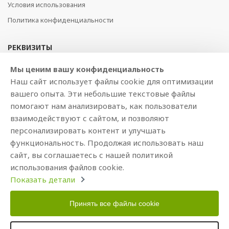
Условия использования
Политика конфиденциальности
РЕКВИЗИТЫ
SIA BAJTEL.LV
Мы ценим вашу конфиденциальность
Наш сайт использует файлы cookie для оптимизации
Reģ Nr. 40003979897
вашего опыта. Эти небольшие текстовые файлы
Brīvības gatve 214b, Rīga, LV-1039, Latvija
помогают нам анализировать, как пользователи
AS Swedbank, HABALV22
взаимодействуют с сайтом, и позволяют
LV53HABA0551019240274
персонализировать контент и улучшать
функциональность. Продолжая использовать наш
сайт, вы соглашаетесь с нашей политикой
использования файлов cookie.
Показать детали
Принять все файлы cookie