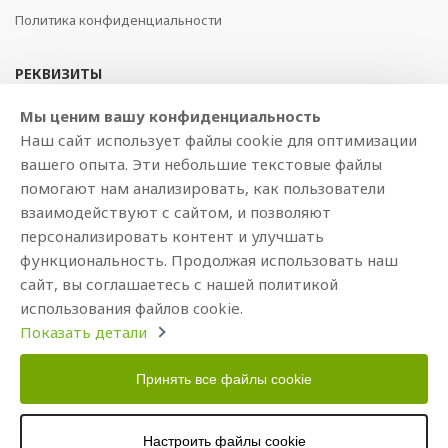
Политика конфиденциальности
РЕКВИЗИТЫ
SIA BAJTEL.LV
Мы ценим вашу конфиденциальность
Наш сайт использует файлы cookie для оптимизации
Reģ Nr. 40003979897
вашего опыта. Эти небольшие текстовые файлы
Brīvības gatve 214b, Rīga, LV-1039, Latvija
помогают нам анализировать, как пользователи
AS Swedbank, HABALV22
взаимодействуют с сайтом, и позволяют
LV53HABA0551019240274
персонализировать контент и улучшать
функциональность. Продолжая использовать наш
сайт, вы соглашаетесь с нашей политикой
использования файлов cookie.
Показать детали
Принять все файлы cookie
Copyright © 2021 BAJTEL.LV SIA. Все права защищены.
Настроить файлы cookie