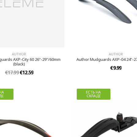
AUTHOR
AUTHOR
uards AXP-City 60 26"-29"/60mm
Author Mudguards AXP-04 24"-27,
(black)
€9.99
€17.99
€12.59
НА
ЕСТЬ НА
ДЕ
СКЛАДЕ