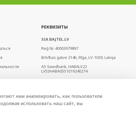
РЕКВИЗИТЫ
SIA BAJTEL.LV
аться
Reģ Nr. 40003979897
ия
Brīvības gatve 214b, Rīga, LV-1039, Latvija
иальности
AS Swedbank, HABALV22
LV53HABA0551019240274
огают нам анализировать, как пользователи
одолжая использовать наш сайт, вы
Разработано
BRANDO.PRO