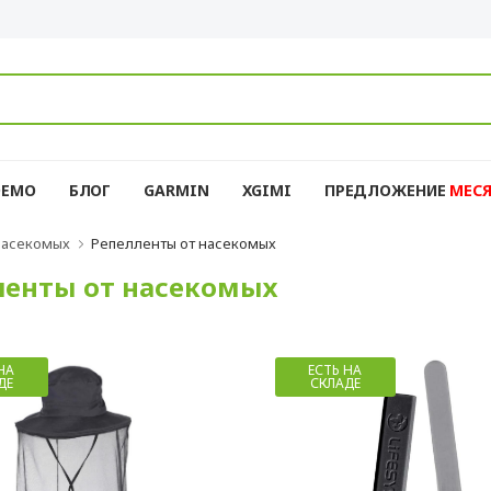
DEMO
БЛОГ
GARMIN
XGIMI
ПРЕДЛОЖЕНИЕ
MЕС
насекомых
Репелленты от насекомых
ленты от насекомых
НА
ЕСТЬ НА
ДЕ
СКЛАДЕ