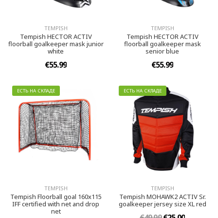
TEMPISH
TEMPISH
Tempish HECTOR ACTIV
Tempish HECTOR ACTIV
floorball goalkeeper mask junior
floorball goalkeeper mask
white
senior blue
€55.99
€55.99
ЕСТЬ НА СКЛАДЕ
ЕСТЬ НА СКЛАДЕ
TEMPISH
TEMPISH
Tempish Floorball goal 160x115
Tempish MOHAWK2 ACTIV Sr.
IFF certified with net and drop
goalkeeper jersey size XL red
net
€49.99
€25.00