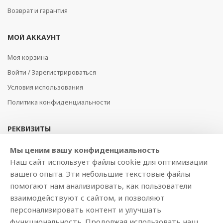
Возврат и гарантия
МОЙ АККАУНТ
Моя корзина
Войти / Зарегистрироваться
Условия использования
Политика конфиденциальности
РЕКВИЗИТЫ
SIA BAJTEL.LV
Мы ценим вашу конфиденциальность
Наш сайт использует файлы cookie для оптимизации
Reģ Nr. 40003979897
вашего опыта. Эти небольшие текстовые файлы
Brīvības gatve 214b, Rīga, LV-1039, Latvija
помогают нам анализировать, как пользователи
AS Swedbank, HABALV22
взаимодействуют с сайтом, и позволяют
LV53HABA0551019240274
персонализировать контент и улучшать
функциональность. Продолжая использовать наш