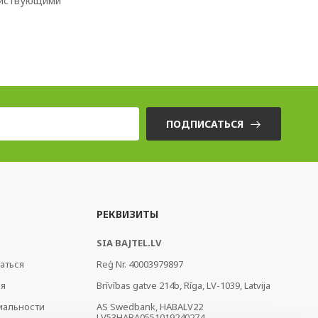
действующими
ПОДПИСАТЬСЯ
РЕКВИЗИТЫ
SIA BAJTEL.LV
аться
Reģ Nr. 40003979897
ия
Brīvības gatve 214b, Rīga, LV-1039, Latvija
иальности
AS Swedbank, HABALV22
LV53HABA0551019240274