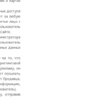
цию о картах
нные доступа
ет за любую
ретье лицо с
ользователь
 Сайте.
инистратора
ользователь
чных данных
 на то, что
ркетинговой
рекламу, он
ет посылать
от Продавца,
информацию,
зователь).
у, отправив