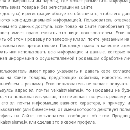
ателя и выбранный им пароль), где может разместить информа
ять заказ товара и без регистрации на Сайте.
е доступа) и регистрации обязуется обеспечить, чтобы его да
ляются конфиденциальной информацией. Пользователь отвеча
ием его данных доступа. Если товар на Сайте приобретает т
авец имеет право считать это лицо пользователем. Если п
ть об этом Продавцу по телефону или эл. почте, указанным на
пользователь предоставляет Продавцу право в качестве адм
овать или использовать всю информацию и данные, которые п
льная информация о осуществляемой Продавцом обработке ли
пользователь имеет право указывать и давать свое согласие
х на Сайте товарах, предстоящих событиях, новостях, ма
ьнейшем – реклама). Если пользователь не желает получать 
зуясь адрес эл. почты:
veikals@eleme.lv
, то Продавец не буд
о, что пользователь указал, что не желает получать рекламу 
 его эл. почты информацию важного характера, к примеру, 
зователя (или бизнесмена, от имени которого действует поль
рофиль на Сайте, пользователь сообщает об этом Продавц
ikals@eleme.lv
, или сделав это в своем профиле.