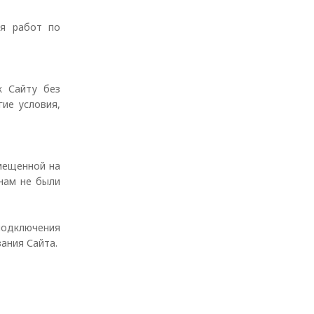
ля работ по
к Сайту без
ие условия,
змещенной на
инам не были
 подключения
ания Сайта.