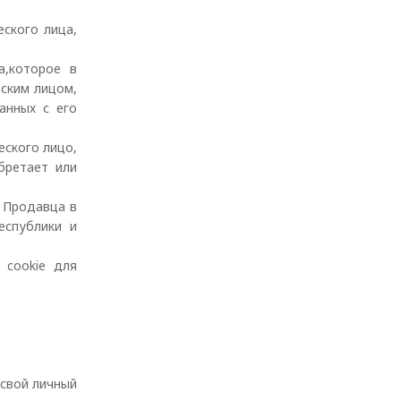
ского лица,
а,которое в
еским лицом,
анных с его
еского лицо,
бретает или
я Продавца в
еспублики и
 cookie для
 свой личный