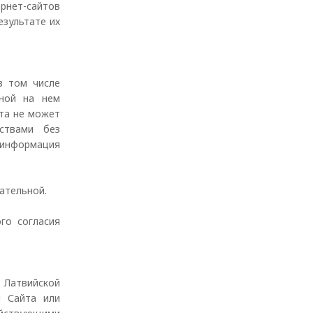
рнет-сайтов
езультате их
в том числе
нной на нем
йта не может
ствами без
м информация
зательной.
го согласия
 Латвийской
м Сайта или