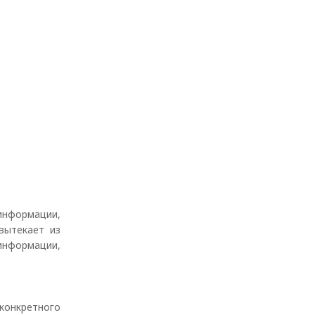
информации,
вытекает из
информации,
конкретного