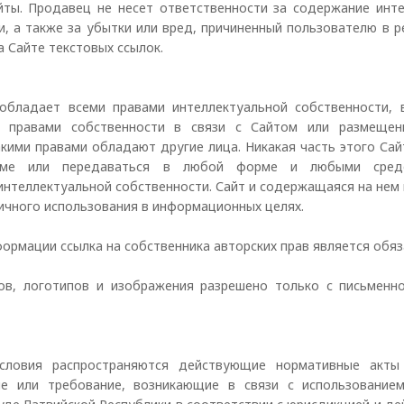
йты. Продавец не несет ответственности за содержание инте
и, а также за убытки или вред, причиненный пользователю в р
а Сайте текстовых ссылок.
обладает всеми правами интеллектуальной собственности, 
и правами собственности в связи с Сайтом или размеще
акими правами обладают другие лица. Никакая часть этого Са
стеме или передаваться в любой форме и любыми сред
интеллектуальной собственности. Сайт и содержащаяся на не
личного использования в информационных целях.
ормации ссылка на собственника авторских прав является обя
ов, логотипов и изображения разрешено только с письменно
словия распространяются действующие нормативные акты
вие или требование, возникающие в связи с использование