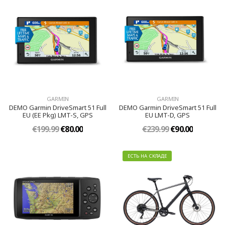
GARMIN
GARMIN
DEMO Garmin DriveSmart 51 Full
DEMO Garmin DriveSmart 51 Full
EU (EE Pkg) LMT-S, GPS
EU LMT-D, GPS
€199.99
€80.00
€239.99
€90.00
ЕСТЬ НА СКЛАДЕ