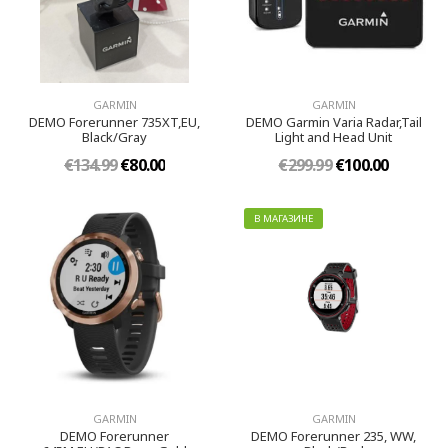
GARMIN
GARMIN
DEMO Forerunner 735XT,EU,
DEMO Garmin Varia Radar,Tail
Black/Gray
Light and Head Unit
€134.99
€80.00
€299.99
€100.00
В МАГАЗИНЕ
GARMIN
GARMIN
DEMO Forerunner
DEMO Forerunner 235, WW,