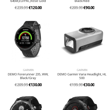
645M,EU/PAC,Rose Gold
Black/Red
€239.99
€120.00
€209.99
€90.00
GARMIN
GARMIN
DEMO Forerunner 235, WW,
DEMO Garmin Varia Headlight, HL
Black/Gray
500
€209.99
€130.00
€199.99
€30.00