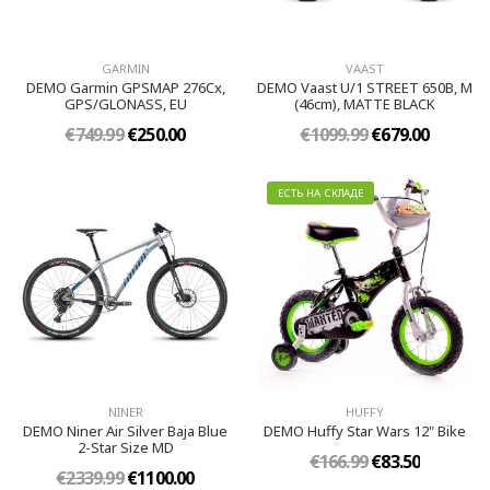
GARMIN
VAAST
DEMO Garmin GPSMAP 276Cx,
DEMO Vaast U/1 STREET 650B, M
GPS/GLONASS, EU
(46cm), MATTE BLACK
€749.99
€250.00
€1099.99
€679.00
ЕСТЬ НА СКЛАДЕ
NINER
HUFFY
DEMO Niner Air Silver Baja Blue
DEMO Huffy Star Wars 12" Bike
2-Star Size MD
€166.99
€83.50
€2339.99
€1100.00