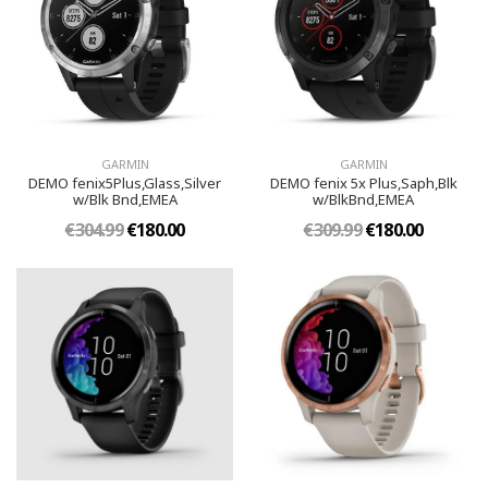
GARMIN
GARMIN
DEMO fenix5Plus,Glass,Silver
DEMO fenix 5x Plus,Saph,Blk
w/Blk Bnd,EMEA
w/BlkBnd,EMEA
€304.99
€180.00
€309.99
€180.00