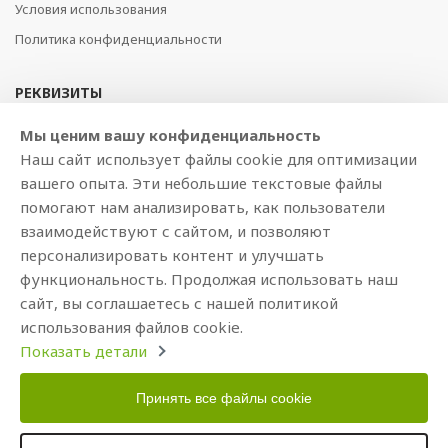
Условия использования
Политика конфиденциальности
РЕКВИЗИТЫ
SIA BAJTEL.LV
Мы ценим вашу конфиденциальность
Наш сайт использует файлы cookie для оптимизации
Reģ Nr. 40003979897
вашего опыта. Эти небольшие текстовые файлы
Brīvības gatve 214b, Rīga, LV-1039, Latvija
помогают нам анализировать, как пользователи
AS Swedbank, HABALV22
взаимодействуют с сайтом, и позволяют
LV53HABA0551019240274
персонализировать контент и улучшать
функциональность. Продолжая использовать наш
сайт, вы соглашаетесь с нашей политикой
использования файлов cookie.
Показать детали
Принять все файлы cookie