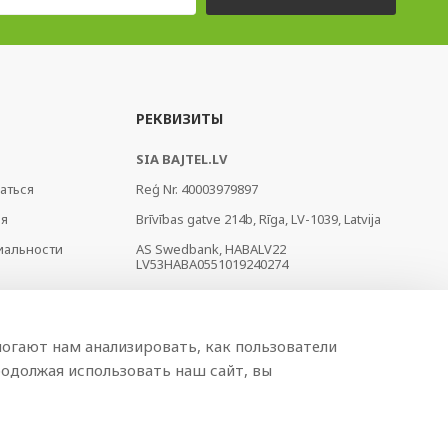
РЕКВИЗИТЫ
SIA BAJTEL.LV
аться
Reģ Nr. 40003979897
ия
Brīvības gatve 214b, Rīga, LV-1039, Latvija
иальности
AS Swedbank, HABALV22
LV53HABA0551019240274
огают нам анализировать, как пользователи
одолжая использовать наш сайт, вы