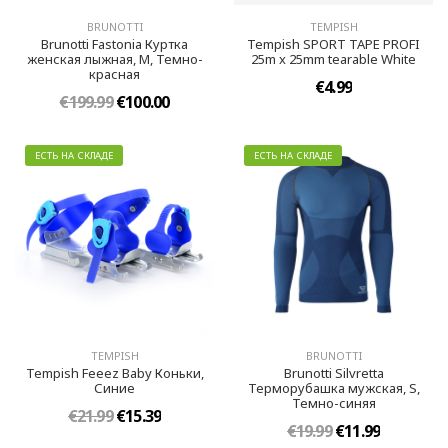
BRUNOTTI
TEMPISH
Brunotti Fastonia Куртка
Tempish SPORT TAPE PROFI
женская лыжная, M, Темно-
25m x 25mm tearable White
красная
€4.99
€199.99
€100.00
ЕСТЬ НА СКЛАДЕ
ЕСТЬ НА СКЛАДЕ
TEMPISH
BRUNOTTI
Tempish Feeez Baby Коньки,
Brunotti Silvretta
Синиe
Терморубашка мужская, S,
Темно-синяя
€21.99
€15.39
€19.99
€11.99