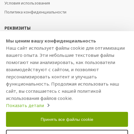
Условия использования
Политика конфиденциальности
РЕКВИЗИТЫ
SIA BAJTEL.LV
Мы ценим вашу конфиденциальность
Наш сайт использует файлы cookie для оптимизации
Reģ Nr. 40003979897
вашего опыта. Эти небольшие текстовые файлы
Brīvības gatve 214b, Rīga, LV-1039, Latvija
помогают нам анализировать, как пользователи
AS Swedbank, HABALV22
взаимодействуют с сайтом, и позволяют
LV53HABA0551019240274
персонализировать контент и улучшать
функциональность. Продолжая использовать наш
сайт, вы соглашаетесь с нашей политикой
использования файлов cookie.
Показать детали
Принять все файлы cookie