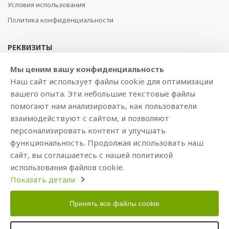
Условия использования
Политика конфиденциальности
РЕКВИЗИТЫ
SIA BAJTEL.LV
Мы ценим вашу конфиденциальность
Наш сайт использует файлы cookie для оптимизации
Reģ Nr. 40003979897
вашего опыта. Эти небольшие текстовые файлы
Brīvības gatve 214b, Rīga, LV-1039, Latvija
помогают нам анализировать, как пользователи
AS Swedbank, HABALV22
взаимодействуют с сайтом, и позволяют
LV53HABA0551019240274
персонализировать контент и улучшать
функциональность. Продолжая использовать наш
сайт, вы соглашаетесь с нашей политикой
использования файлов cookie.
Показать детали
Принять все файлы cookie