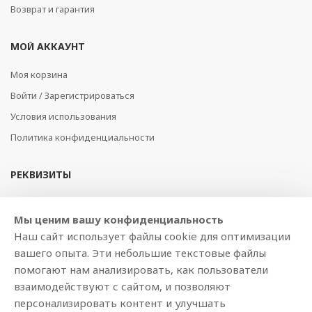
Возврат и гарантия
МОЙ АККАУНТ
Моя корзина
Войти / Зарегистрироваться
Условия использования
Политика конфиденциальности
РЕКВИЗИТЫ
SIA BAJTEL.LV
Мы ценим вашу конфиденциальность
Reģ Nr. 40003979897
Наш сайт использует файлы cookie для оптимизации
Brīvības gatve 214b, Rīga, LV-1039, Latvija
вашего опыта. Эти небольшие текстовые файлы
AS Swedbank, HABALV22
помогают нам анализировать, как пользователи
LV53HABA0551019240274
взаимодействуют с сайтом, и позволяют
персонализировать контент и улучшать