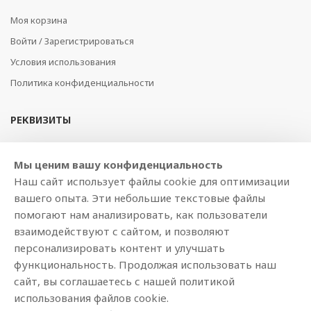
Моя корзина
Войти / Зарегистрироваться
Условия использования
Политика конфиденциальности
РЕКВИЗИТЫ
SIA BAJTEL.LV
Мы ценим вашу конфиденциальность
Reģ Nr. 40003979897
Наш сайт использует файлы cookie для оптимизации
Brīvības gatve 214b, Rīga, LV-1039, Latvija
вашего опыта. Эти небольшие текстовые файлы
AS Swedbank, HABALV22
помогают нам анализировать, как пользователи
LV53HABA0551019240274
взаимодействуют с сайтом, и позволяют
персонализировать контент и улучшать
функциональность. Продолжая использовать наш
сайт, вы соглашаетесь с нашей политикой
использования файлов cookie.