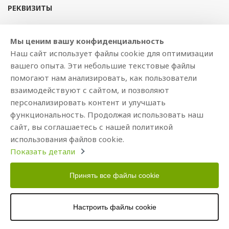
РЕКВИЗИТЫ
SIA BAJTEL.LV
Мы ценим вашу конфиденциальность
Reģ Nr. 40003979897
Наш сайт использует файлы cookie для оптимизации
Brīvības gatve 214b, Rīga, LV-1039, Latvija
вашего опыта. Эти небольшие текстовые файлы
AS Swedbank, HABALV22
помогают нам анализировать, как пользователи
LV53HABA0551019240274
взаимодействуют с сайтом, и позволяют
персонализировать контент и улучшать
функциональность. Продолжая использовать наш
сайт, вы соглашаетесь с нашей политикой
использования файлов cookie.
Показать детали
Принять все файлы cookie
Copyright © 2021 BAJTEL.LV SIA. Все права защищены.
Разработано
BRANDO.PRO
Настроить файлы cookie
>