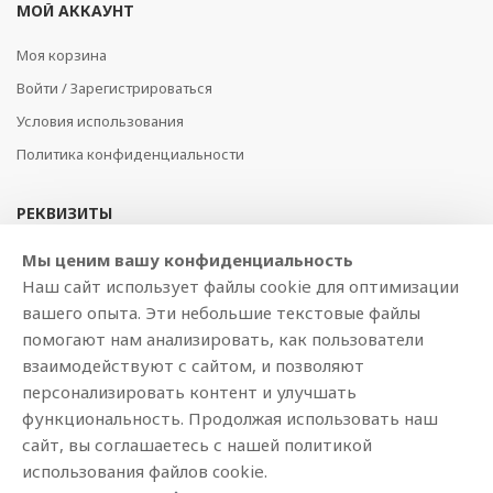
МОЙ АККАУНТ
Моя корзина
Войти / Зарегистрироваться
Условия использования
Политика конфиденциальности
РЕКВИЗИТЫ
SIA BAJTEL.LV
Мы ценим вашу конфиденциальность
Наш сайт использует файлы cookie для оптимизации
Reģ Nr. 40003979897
вашего опыта. Эти небольшие текстовые файлы
Brīvības gatve 214b, Rīga, LV-1039, Latvija
помогают нам анализировать, как пользователи
AS Swedbank, HABALV22
взаимодействуют с сайтом, и позволяют
LV53HABA0551019240274
персонализировать контент и улучшать
функциональность. Продолжая использовать наш
сайт, вы соглашаетесь с нашей политикой
использования файлов cookie.