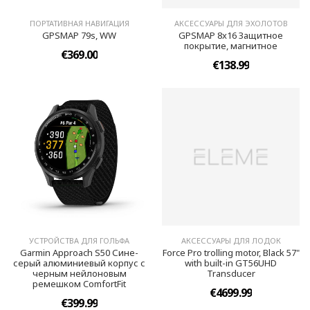
ПОРТАТИВНАЯ НАВИГАЦИЯ
АКСЕССУАРЫ ДЛЯ ЭХОЛОТОВ
GPSMAP 79s, WW
GPSMAP 8x16 Защитное
покрытие, магнитное
€369.00
€138.99
УСТРОЙСТВА ДЛЯ ГОЛЬФА
АКСЕССУАРЫ ДЛЯ ЛОДОК
Garmin Approach S50 Сине-
Force Pro trolling motor, Black 57"
серый алюминиевый корпус с
with built-in GT56UHD
черным нейлоновым
Transducer
ремешком ComfortFit
€4699.99
€399.99