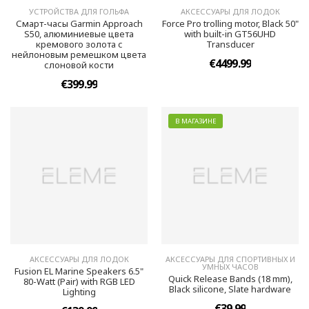
УСТРОЙСТВА ДЛЯ ГОЛЬФА
АКСЕССУАРЫ ДЛЯ ЛОДОК
Смарт-часы Garmin Approach
Force Pro trolling motor, Black 50"
S50, алюминиевые цвета
with built-in GT56UHD
кремового золота с
Transducer
нейлоновым ремешком цвета
€4499.99
слоновой кости
€399.99
В МАГАЗИНЕ
АКСЕССУАРЫ ДЛЯ ЛОДОК
АКСЕССУАРЫ ДЛЯ СПОРТИВНЫХ И
УМНЫХ ЧАСОВ
Fusion EL Marine Speakers 6.5"
Quick Release Bands (18 mm),
80-Watt (Pair) with RGB LED
Black silicone, Slate hardware
Lighting
€39.99